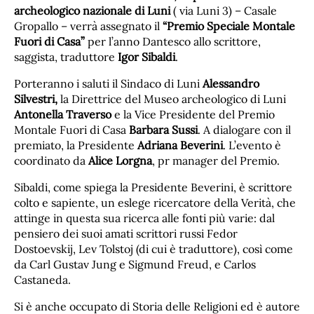
archeologico nazionale di Luni
( via Luni 3) – Casale
Gropallo – verrà assegnato il
“Premio Speciale Montale
Fuori di Casa”
per l’anno Dantesco allo scrittore,
saggista, traduttore
Igor Sibaldi
.
Porteranno i saluti il Sindaco di Luni
Alessandro
Silvestri,
la Direttrice del Museo archeologico di Luni
Antonella Traverso
e la Vice Presidente del Premio
Montale Fuori di Casa
Barbara Sussi
. A dialogare con il
premiato, la Presidente
Adriana Beverini
. L’evento è
coordinato da
Alice Lorgna
, pr manager del Premio.
Sibaldi, come spiega la Presidente Beverini, è scrittore
colto e sapiente, un eslege ricercatore della Verità, che
attinge in questa sua ricerca alle fonti più varie: dal
pensiero dei suoi amati scrittori russi Fedor
Dostoevskij, Lev Tolstoj (di cui è traduttore), così come
da Carl Gustav Jung e Sigmund Freud, e Carlos
Castaneda.
Si è anche occupato di Storia delle Religioni ed è autore