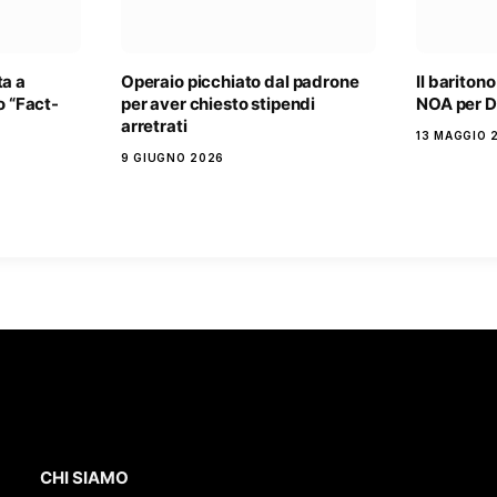
ta a
Operaio picchiato dal padrone
Il bariton
o “Fact-
per aver chiesto stipendi
NOA per D
arretrati
13 MAGGIO 
9 GIUGNO 2026
CHI SIAMO