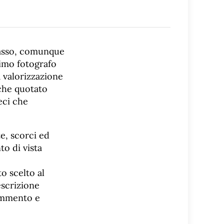
passo, comunque
simo fotografo
a valorizzazione
che quotato
eci che
e, scorci ed
to di vista
o scelto al
escrizione
commento e