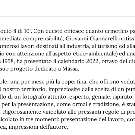
sodio 8 di 10”. Con questo efficace quanto ermetico 
mmediata comprensibilità, Giovanni Giannarelli notis
merosi lavori destinati all’industria, al turismo ed all
o con attenzione all’aspetto etico-ambientale) ed an
e 1958, ha presentato il calendario 2022, ottavo dei di
 suo progetto dedicato a Massa.
ole, una per mese più la copertina, che offrono vedut
 nostro territorio, impreziosite dalla scelta di un pun
llo di un fotografo attento, esperto, geniale, ispirato.
per la presentazione, come ormai è tradizione, è stat
. Rigorosamente vincolato alle pressanti regole di pr
articolato in tre momenti: presentazione del lavoro, 
ica, impressioni dell’autore.