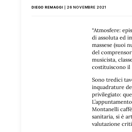
DIEGO REMAGGI
26 NOVEMBRE 2021
“Atmosfere: epi
di assoluta ed i
massese (suoi nu
del comprensori
musicista, class
costituiscono il
Sono tredici tav
inquadrature del
privilegiato: que
L’appuntamento 
Montanelli caffè
sanitaria, si è 
valutazione crit