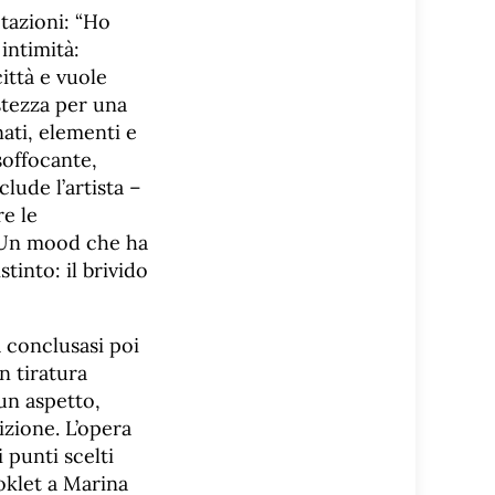
tazioni: “Ho
intimità:
ittà e vuole
stezza per una
ati, elementi e
offocante,
lude l’artista –
re le
. Un mood che ha
tinto: il brivido
 conclusasi poi
n tiratura
 un aspetto,
izione. L’opera
i punti scelti
ooklet a Marina