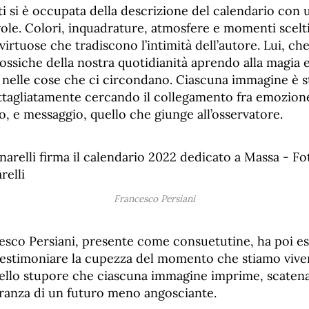
i si è occupata della descrizione del calendario con un
vole. Colori, inquadrature, atmosfere e momenti scelt
virtuose che tradiscono l’intimità dell’autore. Lui, che
ssiche della nostra quotidianità aprendo alla magia e
li nelle cose che ci circondano. Ciascuna immagine è s
agliatamente cercando il collegamento fra emozione
o, e messaggio, quello che giunge all’osservatore.
Francesco Persiani
esco Persiani, presente come consuetutine, ha poi esal
 testimoniare la cupezza del momento che stiamo vive
 nello stupore che ciascuna immagine imprime, scate
eranza di un futuro meno angosciante.