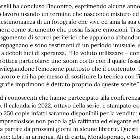
relli ha concluso l’incontro, esprimendo alcune anno
to lavoro usando un termine che nasconde mistero ed 
testimonianza di un fotografo che vive ed ama la sua c
mera come strumento che possa fissare emozioni. Tri
o sgomento di scorci periferici che appaiono abbandon
mpagnano e sono testimoni di un periodo inusuale, s
a deboli luci di speranza.” “Ho voluto utilizzare – conc
n’ottica particolare: uno zoom corto con il quale fissa
ivilegiandone l’emozione piuttosto che il contenuto
lavoro e mi ha permesso di sostituire la tecnica con l’is
grafie imprimono è dettato proprio da queste scelte.”
ed i conoscenti che hanno partecipato alla conferenza
. Il calendario 2022, ottavo della serie, è stampato co
to 250 copie infatti saranno disponibili per la vendita:
mpreziosisce non poco la già raffinata ed elegante ed
a partire da prossimi giorni in alcune librerie. Questi 
ione: Libri in armonia, Ali di carta, Mondoperaio, e B