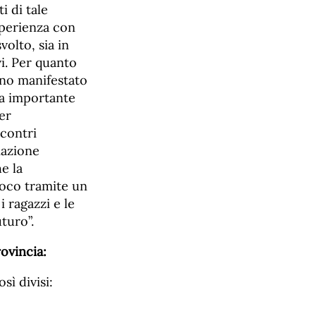
 di tale
sperienza con
olto, sia in
vi. Per quanto
ano manifestato
a importante
er
scontri
mazione
e la
ioco tramite un
 ragazzi e le
turo”.
rovincia:
sì divisi: