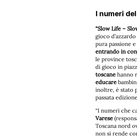
I numeri de
“Slow Life – Slo
gioco d’azzardo 
pura passione e
entrando in cont
le province tosc
di gioco in piaz
toscane
hanno r
educare
bambini
inoltre, è stato
passata edizion
“I numeri che ca
Varese
(respons
Toscana nord ove
non si rende co