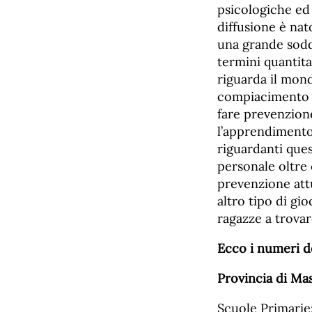
psicologiche ed
diffusione è na
una grande soddi
termini quantita
riguarda il mond
compiacimento 
fare prevenzion
l’apprendimento 
riguardanti que
personale oltre 
prevenzione att
altro tipo di gi
ragazze a trovar
Ecco i numeri de
Provincia di Ma
Scuole Primarie: