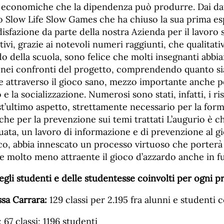
 economiche che la dipendenza può produrre. Dai dati
to Slow Life Slow Games che ha chiuso la sua prima e
sfazione da parte della nostra Azienda per il lavoro sv
tivi, grazie ai notevoli numeri raggiunti, che qualitati
o della scuola, sono felice che molti insegnanti abbi
nei confronti del progetto, comprendendo quanto si
e attraverso il gioco sano, mezzo importante anche p
e la socializzazione. Numerosi sono stati, infatti, i ri
st’ultimo aspetto, strettamente necessario per la for
che per la prevenzione sui temi trattati L’augurio è ch
uata, un lavoro di informazione e di prevenzione al g
oco, abbia innescato un processo virtuoso che porterà i
e molto meno attraente il gioco d’azzardo anche in fu
gli studenti e delle studentesse coinvolti per ogni p
ssa Carrara:
129 classi per 2.195 fra alunni e studenti co
 67 classi; 1196 studenti