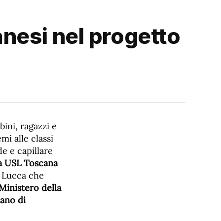
anesi nel progetto
ini, ragazzi e
mi alle classi
de e capillare
a USL Toscana
 Lucca che
Ministero della
iano di