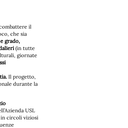
 combattere il
oco, che sia
 e grado,
dalieri
(in tutte
lturali, giornate
ssi
tia.
Il progetto,
ionale durante la
zio
ell’Azienda USL
 circoli viziosi
guenze