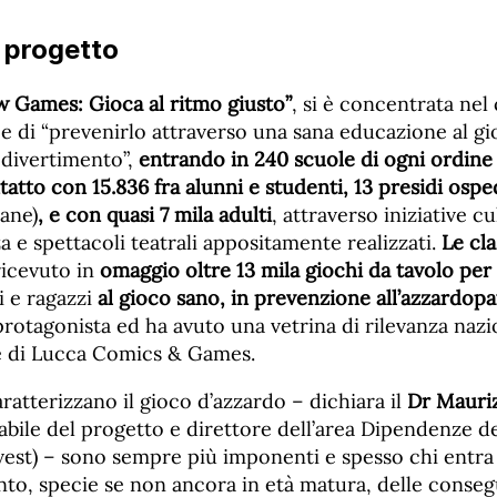
l progetto
w Games: Gioca al ritmo giusto”
, si è concentrata nel
e di “prevenirlo attraverso una sana educazione al gi
 divertimento”,
entrando in 240 scuole di ogni ordine
atto con 15.836 fra alunni e studenti, 13 presidi ospe
ane)
, e con quasi 7 mila adulti
, attraverso iniziative cu
za e spettacoli teatrali appositamente realizzati.
Le cla
icevuto in
omaggio oltre 13 mila giochi da tavolo per
 e ragazzi
al gioco sano, in prevenzione all’azzardopa
 protagonista ed ha avuto una vetrina di rilevanza naz
e di Lucca Comics & Games.
ratterizzano il gioco d’azzardo – dichiara il
Dr Mauri
abile del progetto e direttore dell’area Dipendenze d
st) – sono sempre più imponenti e spesso chi entra in
nto, specie se non ancora in età matura, delle conse