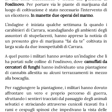
Fosdinovo
. Per portare via le piante di marijuana dal
luogo di coltivazione è stato necessario l’intervento di
un elicottero.
In manette due operai del marmo
.
L’indagine è iniziata qualche settimana fa quando i
carabinieri di Carrara, scandagliando gli ambienti degli
assuntori di stupefacenti, hanno appreso la notizia di
un presunto giro di marijuana “fai da te” coltivata in
larga scala da due insospettabili di Carrara.
A quel punto i militari hanno avviato un’indagine che li
ha portati sulle colline di Fosdinovo, dove
camuffati da
cercatori di funghi
hanno individuato una piantagione
di cannabis allestita su alcuni terrazzamenti in mezzo
alla boscaglia.
Per raggiungere la piantagione, i militari hanno dovuto
affrontare un vero e proprio percorso di guerra,
sfruttando i sentieri tracciati dal passaggio degli animali
selvatici e strisciando attraverso cunicoli ricavati fra i
rami e cespugli spinosi che impedivano la vista delle