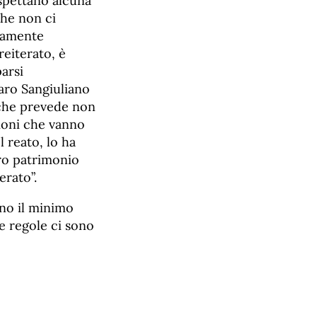
ispettano alcuna
che non ci
etamente
reiterato, è
parsi
aro Sangiuliano
 che prevede non
zioni che vanno
 reato, lo ha
tro patrimonio
erato”.
ono il minimo
e regole ci sono