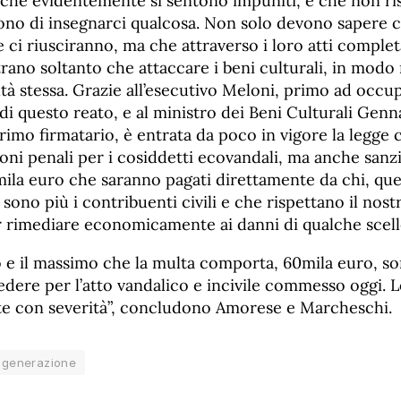
, che evidentemente si sentono impuniti, e che non r
ono di insegnarci qualcosa. Non solo devono sapere 
 ci riusciranno, ma che attraverso i loro atti compl
rano soltanto che attaccare i beni culturali, in modo 
iltà stessa. Grazie all’esecutivo Meloni, primo ad occu
i questo reato, e al ministro dei Beni Culturali Genn
rimo firmatario, è entrata da poco in vigore la legge
ioni penali per i cosiddetti ecovandali, ma anche san
mila euro che saranno pagati direttamente da chi, quel
no più i contribuenti civili e che rispettano il nos
r rimediare economicamente ai danni di qualche scell
o e il massimo che la multa comporta, 60mila euro, s
edere per l’atto vandalico e incivile commesso oggi. L
te con severità”, concludono Amorese e Marcheschi.
a generazione