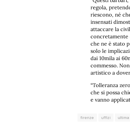
“Questi barbari
regola, pretend
riescono, né che
insensati dimost
attaccare la civ
concretamente d
che ne è stato p
solo le implicaz
dai 10mila ai 60
commesso. Non so
artistico a dove
“Tolleranza zer
che si possa chi
e vanno applica
firenze
uffizi
ultim