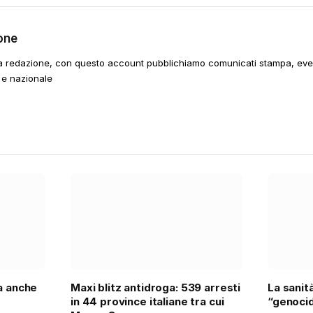
one
a redazione, con questo account pubblichiamo comunicati stampa, event
 e nazionale
ra anche
Maxi blitz antidroga: 539 arresti
La sanit
in 44 province italiane tra cui
“genocid