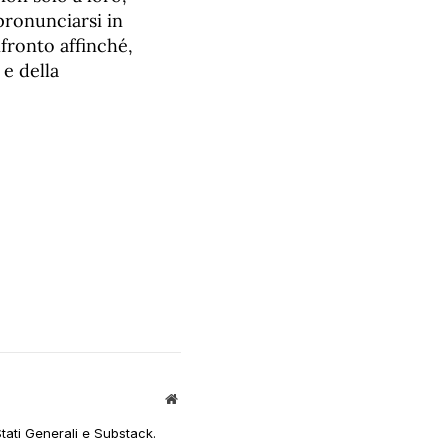
pronunciarsi in
nfronto affinché,
 e della
Sito
web
Stati Generali e Substack.