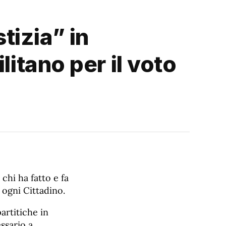
tizia” in
litano per il voto
chi ha fatto e fa
 ogni Cittadino.
artitiche in
ssario a