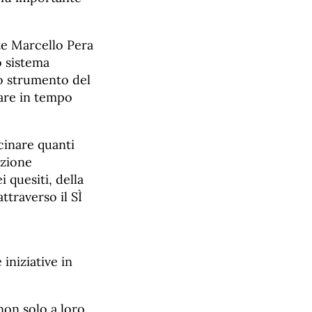
te Marcello Pera
o sistema
lo strumento del
vare in tempo
scinare quanti
nzione
 quesiti, della
traverso il SÌ
iniziative in
non solo a loro,