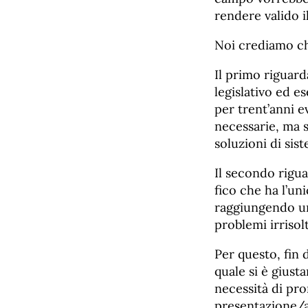
rendere valido i
Noi crediamo ch
Il primo riguarda
legislativo ed es
per trent’anni e
necessarie, ma s
soluzioni di sis
Il secondo rigua
fico che ha l’un
raggiungendo un 
problemi irrisol
Per questo, fin d
quale si è giust
necessità di pro
presentazione/a