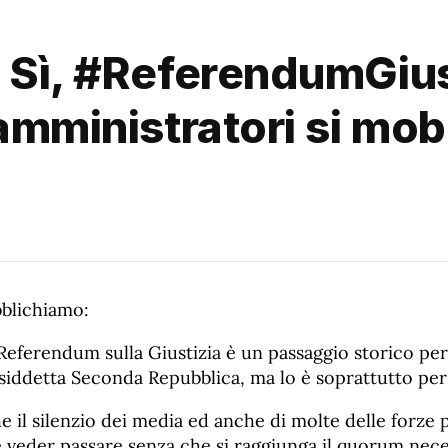
 Sì, #ReferendumGius
amministratori si mobi
blichiamo:
Referendum sulla Giustizia è un passaggio storico per 
osiddetta Seconda Repubblica, ma lo è soprattutto per
 il silenzio dei media ed anche di molte delle forze p
veder passare senza che si raggiunga il quorum nece