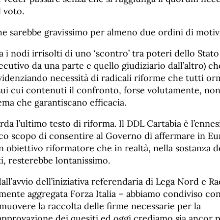
l voto.
e sarebbe gravissimo per almeno due ordini di motivi
 i nodi irrisolti di uno ‘scontro’ tra poteri dello Stato 
ecutivo da una parte e quello giudiziario dall’altro) ch
videnziando necessità di radicali riforme che tutti o
ui cui contenuti il confronto, forse volutamente, non
tema che garantiscano efficacia.
rda l’ultimo testo di riforma. Il DDL Cartabia è l’ennes
ico scopo di consentire al Governo di affermare in Eu
obiettivo riformatore che in realtà, nella sostanza de
ti, resterebbe lontanissimo.
all’avvio dell’iniziativa referendaria di Lega Nord e Rad
amente aggregata Forza Italia – abbiamo condiviso con 
muovere la raccolta delle firme necessarie per la
pprovazione dei quesiti ed oggi crediamo sia ancor 