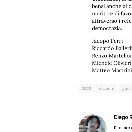
bensì anche ai c
merito e di favo
attraverso i ref
democrazia.
Jacopo Ferri
Riccardo Balleri
Renzo Martellon
Michele Olivieri
Matteo Mastrini
2022
elezioni
giust
Diego 
Direttore