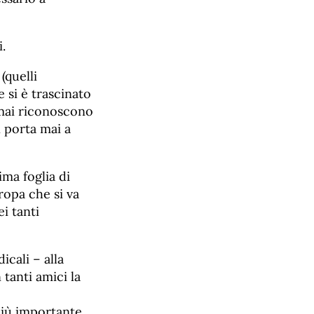
.
(quelli
e si è trascinato
rmai riconoscono
 porta mai a
ima foglia di
ropa che si va
i tanti
icali – alla
tanti amici la
più importante