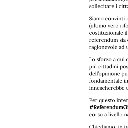
sollecitare i cit
Siamo convinti 
(ultimo vero ri
costituzionale i
referendum sia o
ragionevole ad u
Lo sforzo a cui 
più cittadini po
dell’opinione pu
fondamentale im
innescherebbe u
Per questo inte
#ReferendumGiu
corso a livello n
Chiediamo, in tal