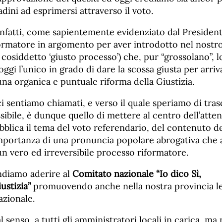
tadini ad esprimersi attraverso il voto.
infatti, come sapientemente evidenziato dal Presiden
formatore in argomento per aver introdotto nel nostr
l cosiddetto ‘giusto processo’) che, pur “grossolano”, 
ggi l’unico in grado di dare la scossa giusta per arri
na organica e puntuale riforma della Giustizia.
ci sentiamo chiamati, e verso il quale speriamo di tra
ssibile, è dunque quello di mettere al centro dell’atte
bblica il tema del voto referendario, del contenuto dei
portanza di una pronuncia popolare abrogativa che at
n vero ed irreversibile processo riformatore.
ndiamo aderire al
Comitato nazionale “Io dico Sì,
stizia”
promuovendo anche nella nostra provincia le 
azionale.
 senso, a tutti gli amministratori locali in carica, ma 