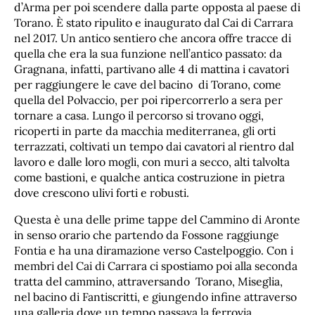
d’Arma per poi scendere dalla parte opposta al paese di
Torano. È stato ripulito e inaugurato dal Cai di Carrara
nel 2017. Un antico sentiero che ancora offre tracce di
quella che era la sua funzione nell’antico passato: da
Gragnana, infatti, partivano alle 4 di mattina i cavatori
per raggiungere le cave del bacino di Torano, come
quella del Polvaccio, per poi ripercorrerlo a sera per
tornare a casa. Lungo il percorso si trovano oggi,
ricoperti in parte da macchia mediterranea, gli orti
terrazzati, coltivati un tempo dai cavatori al rientro dal
lavoro e dalle loro mogli, con muri a secco, alti talvolta
come bastioni, e qualche antica costruzione in pietra
dove crescono ulivi forti e robusti.
Questa è una delle prime tappe del Cammino di Aronte
in senso orario che partendo da Fossone raggiunge
Fontia e ha una diramazione verso Castelpoggio. Con i
membri del Cai di Carrara ci spostiamo poi alla seconda
tratta del cammino, attraversando Torano, Miseglia,
nel bacino di Fantiscritti, e giungendo infine attraverso
una galleria dove un tempo passava la ferrovia