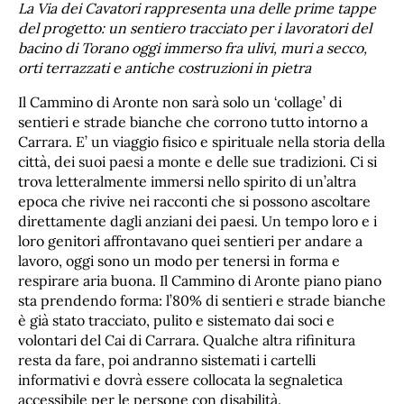
La Via dei Cavatori rappresenta una delle prime tappe
del progetto: un sentiero tracciato per i lavoratori del
bacino di Torano oggi immerso fra ulivi, muri a secco,
orti terrazzati e antiche costruzioni in pietra
Il Cammino di Aronte non sarà solo un ‘collage’ di
sentieri e strade bianche che corrono tutto intorno a
Carrara. E’ un viaggio fisico e spirituale nella storia della
città, dei suoi paesi a monte e delle sue tradizioni. Ci si
trova letteralmente immersi nello spirito di un’altra
epoca che rivive nei racconti che si possono ascoltare
direttamente dagli anziani dei paesi. Un tempo loro e i
loro genitori affrontavano quei sentieri per andare a
lavoro, oggi sono un modo per tenersi in forma e
respirare aria buona. Il Cammino di Aronte piano piano
sta prendendo forma: l’80% di sentieri e strade bianche
è già stato tracciato, pulito e sistemato dai soci e
volontari del Cai di Carrara. Qualche altra rifinitura
resta da fare, poi andranno sistemati i cartelli
informativi e dovrà essere collocata la segnaletica
accessibile per le persone con disabilità.