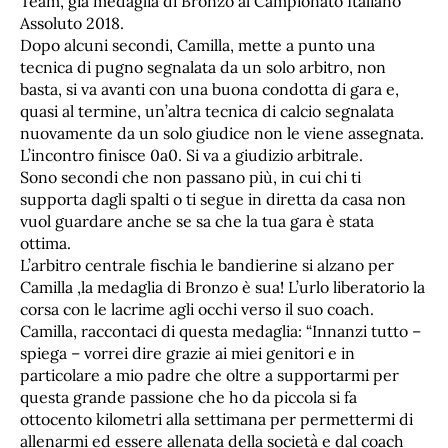
Team, già medaglia di Bronzo al Campionato Italiano
Assoluto 2018.
Dopo alcuni secondi, Camilla, mette a punto una
tecnica di pugno segnalata da un solo arbitro, non
basta, si va avanti con una buona condotta di gara e,
quasi al termine, un’altra tecnica di calcio segnalata
nuovamente da un solo giudice non le viene assegnata.
L’incontro finisce 0a0. Si va a giudizio arbitrale.
Sono secondi che non passano più, in cui chi ti
supporta dagli spalti o ti segue in diretta da casa non
vuol guardare anche se sa che la tua gara è stata
ottima.
L’arbitro centrale fischia le bandierine si alzano per
Camilla ,la medaglia di Bronzo è sua! L’urlo liberatorio la
corsa con le lacrime agli occhi verso il suo coach.
Camilla, raccontaci di questa medaglia: “Innanzi tutto –
spiega – vorrei dire grazie ai miei genitori e in
particolare a mio padre che oltre a supportarmi per
questa grande passione che ho da piccola si fa
ottocento kilometri alla settimana per permettermi di
allenarmi ed essere allenata della società e dal coach