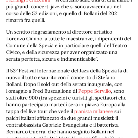
più grandi concerti jazz che si sono avvicendati nel
corso delle 53 edizioni, e quello di Bollani del 2021
rimarrà fra quelli.
Un sentito ringraziamento al direttore artistico
Lorenzo Cimino, a tutte le maestranze, i dipendenti del
Comune della Spezia e in particolare quelli del Teatro
Civico, e della sicurezza per aver organizzato una
serata perfetta, sicura e indimenticabile”.
Il 53° Festival Internazionale del Jazz della Spezia fa di
nuovo il tutto esaurito con il concerto di Stefano
Bollani. Dopo il sold out della serata inaugurale, con
l’omaggio a Fred Buscaglione di
Peppe Servillo
, sono
stati oltre 900 (tra spezzini e turisti) gli spettatori che
hanno partecipato martedì sera in piazza Europa alla
tappa del live tour che vede il
pianista milanese
sui
palchi italiani affiancato da due grandi musicisti: il
contrabbassista Gabriele Evangelista e il batterista
Bernardo Guerra, che hanno seguito Bollani nel