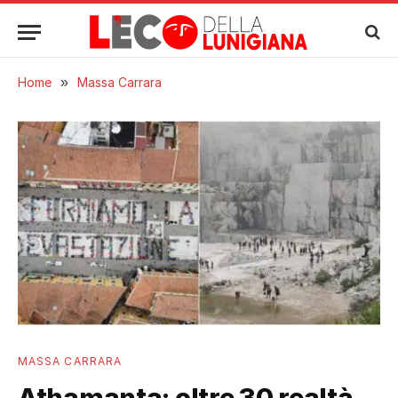
Home
»
Massa Carrara
MASSA CARRARA
Athamanta: oltre 30 realtà