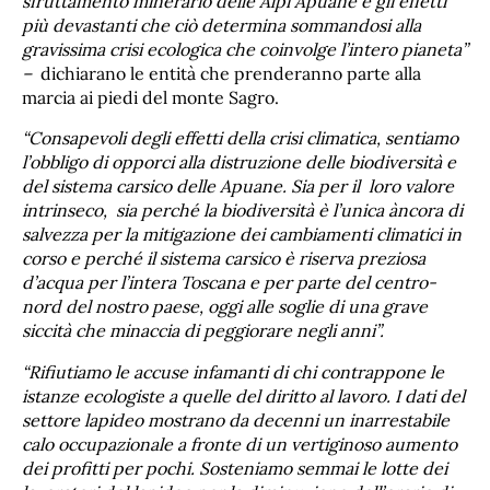
sfruttamento minerario delle Alpi Apuane e gli effetti
più devastanti che ciò determina sommandosi alla
gravissima crisi ecologica che coinvolge l’intero pianeta”
–
dichiarano le entità che prenderanno parte alla
marcia ai piedi del monte Sagro.
“Consapevoli degli effetti della crisi climatica, sentiamo
l’obbligo di opporci alla distruzione delle biodiversità e
del sistema carsico delle Apuane. Sia per il loro valore
intrinseco, sia perché la biodiversità è l’unica àncora di
salvezza per la mitigazione dei cambiamenti climatici in
corso e perché il sistema carsico è riserva preziosa
d’acqua per l’intera Toscana e per parte del centro-
nord del nostro paese, oggi alle soglie di una grave
siccità che minaccia di peggiorare negli anni”.
“Rifiutiamo le accuse infamanti di chi contrappone le
istanze ecologiste a quelle del diritto al lavoro. I dati del
settore lapideo mostrano da decenni un inarrestabile
calo occupazionale a fronte di un vertiginoso aumento
dei profitti per pochi. Sosteniamo semmai le lotte dei