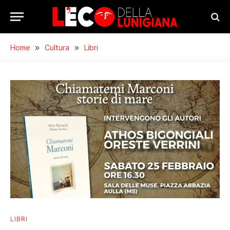
Home
»
Cultura
»
Libri
LIBRI