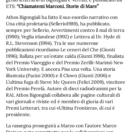
ETS:
“Chiamatemi Marconi. Storie di Mare”
Athos Bigongiali ha fatto il suo esordio narrativo con
Una città proletaria (Sellerio1989), ha pubblicato,
sempre per Sellerio, Avvertimenti contro il mal di terra
(1990); Veglia irlandese (1992) e Lettera al Dr. Hyde di
R.L. Stevenson (1994). Tra le sue numerose
pubblicazioni ricordiamo Le ceneri del Che (Giunti
1996); Ballata per un’estate calda (Giunti 1998), finalista
del Premio Viareggio e del Premio Zerilli-Marimò New
York University. E ancora Pisa una volta. Una storia
illustrata (Pacini 2000) e Il Clown (Giunti 2006) e
L’ultima fuga di Steve Mc Queen (Felici 2009), vincitore
del Premio Perelà. Autore di dieci radiodrammi per la
RAI, Athos Bigongiali collabora alle pagine culturali di
vari giornali e riviste ed è membro di giuria di vari
Premi Letterari, tra cui «Ultima Frontiera», di cui è
presidente.
La rassegna proseguirà a Marzo con l’autore Marco