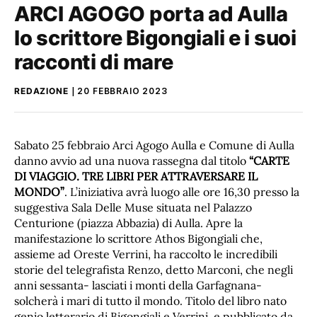
ARCI AGOGO porta ad Aulla
lo scrittore Bigongiali e i suoi
racconti di mare
REDAZIONE
20 FEBBRAIO 2023
Sabato 25 febbraio Arci Agogo Aulla e Comune di Aulla
danno avvio ad una nuova rassegna dal titolo
“CARTE
DI VIAGGIO. TRE LIBRI PER ATTRAVERSARE IL
MONDO”
. L’iniziativa avrà luogo alle ore 16,30 presso la
suggestiva Sala Delle Muse situata nel Palazzo
Centurione (piazza Abbazia) di Aulla. Apre la
manifestazione lo scrittore Athos Bigongiali che,
assieme ad Oreste Verrini, ha raccolto le incredibili
storie del telegrafista Renzo, detto Marconi, che negli
anni sessanta- lasciati i monti della Garfagnana-
solcherà i mari di tutto il mondo. Titolo del libro nato
genio letterario di Bigongiali e Verrini, e pubblicato da