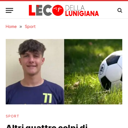
Home
»
Sport
SPORT
Altri quattro colpi di