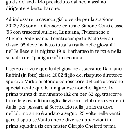
guida del sodalizio presieduto dal neo massimo
dirigente Alberto Barone.
Ad indossare la casacca giallo verde per la stagione
2022/23 sono il difensore centrale Simone Conti classe
’96 con trascorsi Aullese, Lungiana, Fivizzanese e
Atletico Podenzana. Il centrocampista Paolo Gerali
classe ’95 dove ha fatto tutta la trafila nelle giovanili
nell’Aullese e Lunigiana 1919, Barbaraso in terza e nella
squadra del “panigaccio” in seconda.
Il terzo arrivo è quello del giovane attaccante Damiano
Ruffini (in foto) classe 2002 figlio del risaputo direttore
sportivo Mirko profondo conoscitore del calcio toscano
specialmente quello lunigianese nonché ligure. La
prima punta di movimento 182 cm per 62 kg. trascorre
tutte le giovanili fino agli allievi con il club nero verde di
Aulla, per passare al Serricciolo nella juniores dove
nell’ultimo anno è andato a segno 25 volte nelle venti
gare disputate.Vanta anche diverse apparizioni in
prima squadra sia con mister Giorgio Chelotti prima