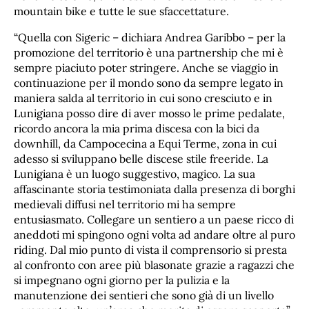
mountain bike e tutte le sue sfaccettature.
“Quella con Sigeric – dichiara Andrea Garibbo – per la
promozione del territorio è una partnership che mi è
sempre piaciuto poter stringere. Anche se viaggio in
continuazione per il mondo sono da sempre legato in
maniera salda al territorio in cui sono cresciuto e in
Lunigiana posso dire di aver mosso le prime pedalate,
ricordo ancora la mia prima discesa con la bici da
downhill, da Campocecina a Equi Terme, zona in cui
adesso si sviluppano belle discese stile freeride. La
Lunigiana è un luogo suggestivo, magico. La sua
affascinante storia testimoniata dalla presenza di borghi
medievali diffusi nel territorio mi ha sempre
entusiasmato. Collegare un sentiero a un paese ricco di
aneddoti mi spingono ogni volta ad andare oltre al puro
riding. Dal mio punto di vista il comprensorio si presta
al confronto con aree più blasonate grazie a ragazzi che
si impegnano ogni giorno per la pulizia e la
manutenzione dei sentieri che sono già di un livello