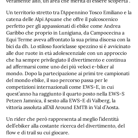
veramente alto, un’area che merita di essere scoperta”.
Un territorio stretto tra l’Appennino Tosco Emiliano e la
catena delle Alpi Apuane che offre il palcoscenico
perfetto per gli appassionati di ebike come Andrea
Garibbo che proprio in Lunigiana, da Campocecina a
Equi Terme aveva affrontato la sua prima discesa con la
bici da dh. Lo stiloso fuoriclasse spezzino si è avvicinato
alle due ruote in età adolescenziale con un approccio
che ha sempre privilegiato il divertimento e continua
ad affermarsi come uno dei più veloci e-biker al
mondo. Dopo la partecipazione ai primi tre campionati
del mondo ebike, il suo percorso passa per le
competizioni internazionali come EWS-E, in cui
quest’anno ha raggiunto il quarto posto nella EWS-S
Petzen Jamnica, il sesto alla EWS-E di Valberg, la
vittoria assoluta all’All Around EMTB in Val d’Aosta.
Un rider che però rappresenta al meglio l’identità
dell’ebiker alla costante ricerca del divertimento, del
flow e di trail su cui giocare.