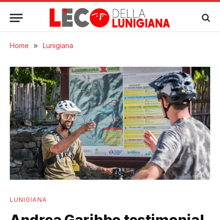
Home
»
Lunigiana
LUNIGIANA
Andrea Garibbo testimonial