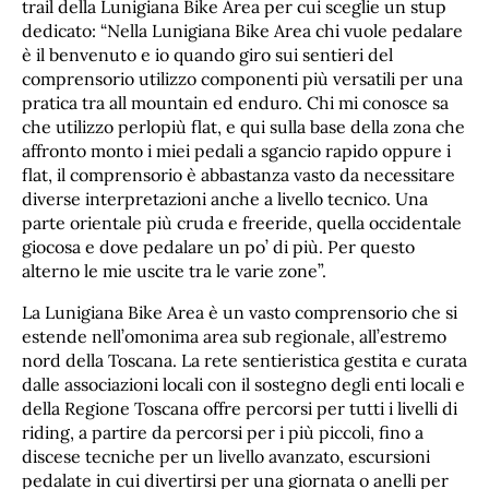
trail della Lunigiana Bike Area per cui sceglie un stup
dedicato: “Nella Lunigiana Bike Area chi vuole pedalare
è il benvenuto e io quando giro sui sentieri del
comprensorio utilizzo componenti più versatili per una
pratica tra all mountain ed enduro. Chi mi conosce sa
che utilizzo perlopiù flat, e qui sulla base della zona che
affronto monto i miei pedali a sgancio rapido oppure i
flat, il comprensorio è abbastanza vasto da necessitare
diverse interpretazioni anche a livello tecnico. Una
parte orientale più cruda e freeride, quella occidentale
giocosa e dove pedalare un po’ di più. Per questo
alterno le mie uscite tra le varie zone”.
La Lunigiana Bike Area è un vasto comprensorio che si
estende nell’omonima area sub regionale, all’estremo
nord della Toscana. La rete sentieristica gestita e curata
dalle associazioni locali con il sostegno degli enti locali e
della Regione Toscana offre percorsi per tutti i livelli di
riding, a partire da percorsi per i più piccoli, fino a
discese tecniche per un livello avanzato, escursioni
pedalate in cui divertirsi per una giornata o anelli per