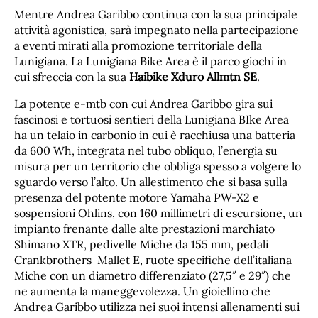
Mentre Andrea Garibbo continua con la sua principale
attività agonistica, sarà impegnato nella partecipazione
a eventi mirati alla promozione territoriale della
Lunigiana. La Lunigiana Bike Area è il parco giochi in
cui sfreccia con la sua
Haibike Xduro Allmtn SE
.
La potente e-mtb con cui Andrea Garibbo gira sui
fascinosi e tortuosi sentieri della Lunigiana BIke Area
ha un telaio in carbonio in cui è racchiusa una batteria
da 600 Wh, integrata nel tubo obliquo, l’energia su
misura per un territorio che obbliga spesso a volgere lo
sguardo verso l’alto. Un allestimento che si basa sulla
presenza del potente motore Yamaha PW-X2 e
sospensioni Ohlins, con 160 millimetri di escursione, un
impianto frenante dalle alte prestazioni marchiato
Shimano XTR, pedivelle Miche da 155 mm, pedali
Crankbrothers Mallet E, ruote specifiche dell’italiana
Miche con un diametro differenziato (27,5″ e 29″) che
ne aumenta la maneggevolezza. Un gioiellino che
Andrea Garibbo utilizza nei suoi intensi allenamenti sui