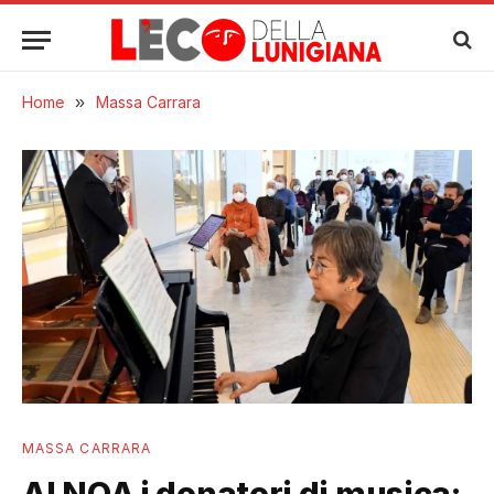
Home
»
Massa Carrara
MASSA CARRARA
Al NOA i donatori di musica: