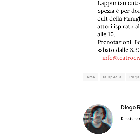
L’appuntamento 
Spezia è per dom
cult della Famig
attori ispirato 
alle 10.
Prenotazioni: Bo
sabato dalle 8.30
–
info@teatrociv
Arte
la spezia
Raga
Diego 
Direttore