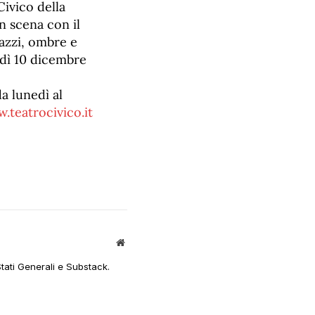
ivico della
n scena con il
azzi, ombre e
nedì 10 dicembre
a lunedì al
.teatrocivico.it
Sito
web
Stati Generali e Substack.