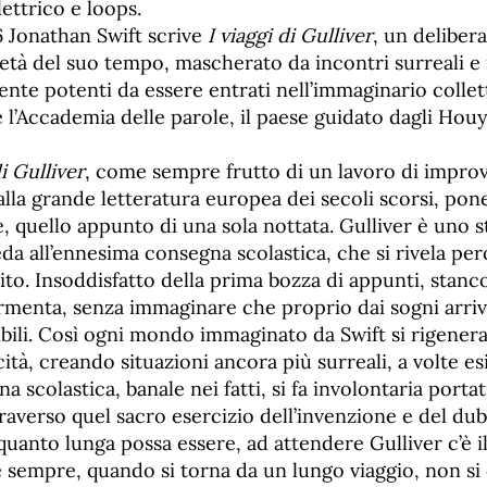
ettrico e loops.
6 Jonathan Swift scrive
I viaggi di Gulliver
, un deliber
ietà del suo tempo, mascherato da incontri surreali 
ente potenti da essere entrati nell’immaginario colletti
e l’Accademia delle parole, il paese guidato dagli Hou
i Gulliver
, come sempre frutto di un lavoro di improv
lla grande letteratura europea dei secoli scorsi, po
e, quello appunto di una sola nottata. Gulliver è uno
reda all’ennesima consegna scolastica, che si rivela per
lito. Insoddisfatto della prima bozza di appunti, stanco
ormenta, senza immaginare che proprio dai sogni arriv
ibili. Così ogni mondo immaginato da Swift si rigenera
icità, creando situazioni ancora più surreali, a volte esi
a scolastica, banale nei fatti, si fa involontaria porta
raverso quel sacro esercizio dell’invenzione e del du
quanto lunga possa essere, ad attendere Gulliver c’è il
 sempre, quando si torna da un lungo viaggio, non si è 