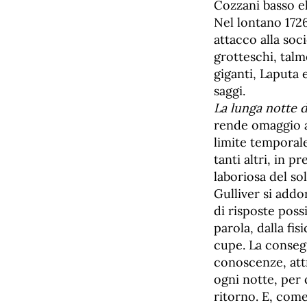
Cozzani basso el
Nel lontano 172
attacco alla soc
grotteschi, talm
giganti, Laputa 
saggi.
La lunga notte d
rende omaggio a
limite temporal
tanti altri, in p
laboriosa del so
Gulliver si add
di risposte poss
parola, dalla fis
cupe. La consegn
conoscenze, att
ogni notte, per 
ritorno. E, come