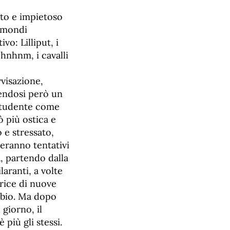
ato e impietoso
e mondi
vo: Lilliput, i
yhnhnm, i cavalli
visazione,
nendosi però un
 studente come
ò più ostica e
 e stressato,
eranno tentativi
, partendo dalla
laranti, a volte
trice di nuove
bbio. Ma dopo
 giorno, il
più gli stessi.