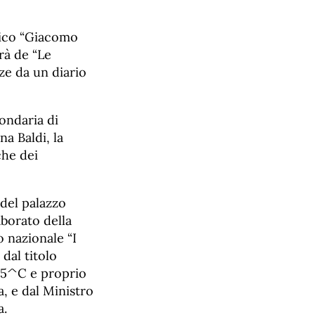
ssico “Giacomo
rà de “Le
nze da un diario
condaria di
a Baldi, la
che dei
e del palazzo
aborato della
o nazionale “I
dal titolo
se 5^C e proprio
, e dal Ministro
a.