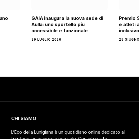
iano
GAIA inaugura la nuova sede di
Premio S
Aulla: uno sportello più
e atleti 
accessibile e funzionale
inclusiv
29 LUGLIO 2026
25 GIUGNO
CHI SIAMO
L’Eco della Lunigiana è un quotidiano online dedicato al
territorio lunigianese e non solo. Con interviste,