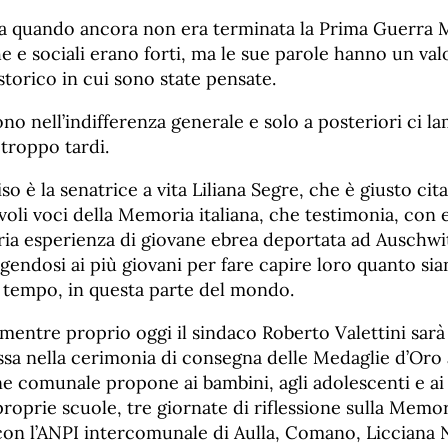
a quando ancora non era terminata la Prima Guerra M
he e sociali erano forti, ma le sue parole hanno un val
 storico in cui sono state pensate.
o nell’indifferenza generale e solo a posteriori ci l
troppo tardi.
iso è la senatrice a vita Liliana Segre, che è giusto ci
voli voci della Memoria italiana, che testimonia, con
pria esperienza di giovane ebrea deportata ad Auschwit
lgendosi ai più giovani per fare capire loro quanto sia
o tempo, in questa parte del mondo.
 mentre proprio oggi il sindaco Roberto Valettini sar
ssa nella cerimonia di consegna delle Medaglie d’Oro 
ne comunale propone ai bambini, agli adolescenti e ai
roprie scuole, tre giornate di riflessione sulla Memor
con l’ANPI intercomunale di Aulla, Comano, Licciana 