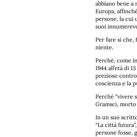
abbiano bene a m
Europa, affinché
persone, la cui 
suoi innumerevol
Per fare sì che, 
niente.
Perché, come ins
1944 all’età di 
prezioso contro 
coscienza e la pu
Perché “vivere s
Gramsci, morto d
In un suo scritt
“La città futura
persone fosse, g