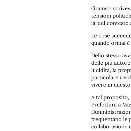
Gramsci scrivev
tensioni politic
la’ del contesto
Le cose succedon
quando ormai è 
Dello stesso avv
delle più autore
lucidità, la pro
particolare rivo
vivere in quest
A tal proposito,
Prefettura a Ma
l’Amministrazio
frequentano le p
collaborazione 