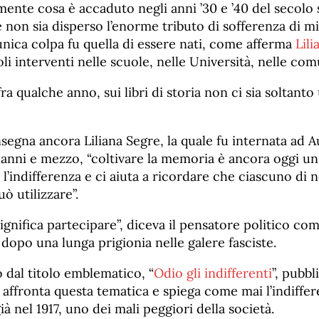
ente cosa è accaduto negli anni ’30 e ’40 del secolo 
 non sia disperso l’enorme tributo di sofferenza di mi
unica colpa fu quella di essere nati, come afferma
Lili
i interventi nelle scuole, nelle Università, nelle comu
fra qualche anno, sui libri di storia non ci sia soltanto
egna ancora Liliana Segre, la quale fu internata ad 
13 anni e mezzo, “coltivare la memoria è ancora oggi u
l’indifferenza e ci aiuta a ricordare che ciascuno di 
ò utilizzare”.
ignifica partecipare”, diceva il pensatore politico co
opo una lunga prigionia nelle galere fasciste.
o dal titolo emblematico, “
Odio gli indifferenti
”, pubbl
”, affronta questa tematica e spiega come mai l’indiffer
ià nel 1917, uno dei mali peggiori della società.