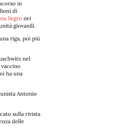
scorso in
lioni di
ana Segre
nei
nità giovanili.
 una riga, poi più
Auschwitz nel
n vaccino
noi ha una
munista Antonio
icato sulla rivista
enza delle