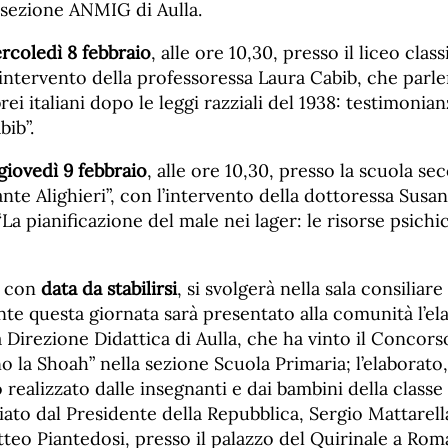
 sezione ANMIG di Aulla.
rcoledì 8 febbraio
, alle ore 10,30, presso il liceo cla
’intervento della professoressa Laura Cabib, che parle
rei italiani dopo le leggi razziali del 1938: testimonia
bib”.
giovedì 9 febbraio
, alle ore 10,30, presso la scuola se
te Alighieri”, con l’intervento della dottoressa Susann
“La pianificazione del male nei lager: le risorse psichi
a con
data da stabilirsi
, si svolgerà nella sala consiliar
e questa giornata sarà presentato alla comunità l’el
 Direzione Didattica di Aulla, che ha vinto il Concors
o la Shoah” nella sezione Scuola Primaria; l’elaborato, 
ato realizzato dalle insegnanti e dai bambini della clas
ato dal Presidente della Repubblica, Sergio Mattarella
tteo Piantedosi, presso il palazzo del Quirinale a Rom