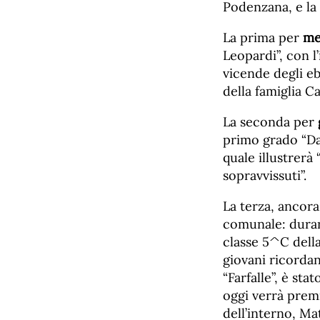
Podenzana, e la
La prima per
me
Leopardi”, con l
vicende degli eb
della famiglia Ca
La seconda per
primo grado “Dan
quale illustrerà 
sopravvissuti”.
La terza, ancor
comunale: durant
classe 5^C della
giovani ricordan
“Farfalle”, è st
oggi verrà premi
dell’interno, Ma