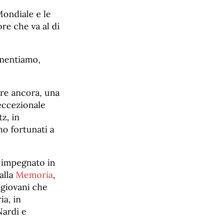
ondiale e le
ore che va al di
amentiamo,
tare ancora, una
 eccezionale
z, in
no fortunati a
à impegnato in
alla
Memoria
,
 giovani che
ia, in
Nardi e