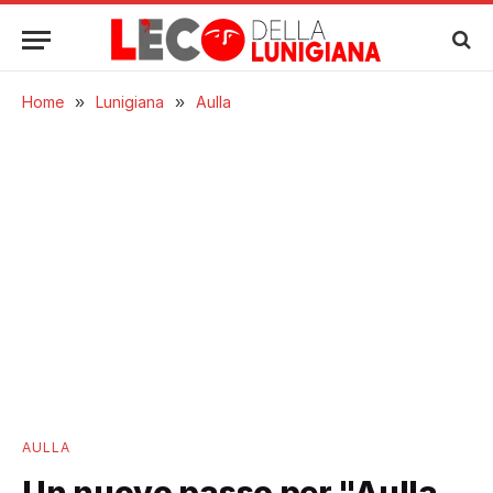
Home
»
Lunigiana
»
Aulla
AULLA
Un nuovo passo per "Aulla