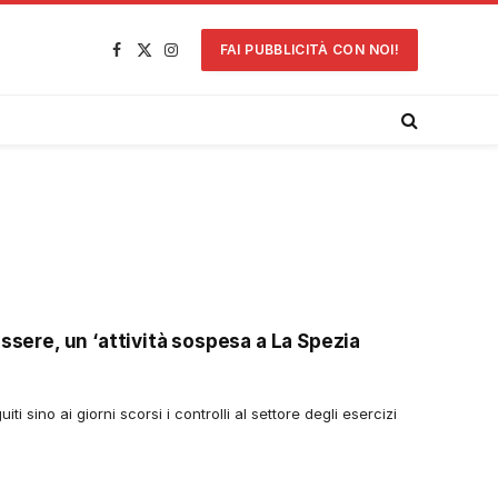
FAI PUBBLICITÀ CON NOI!
Facebook
X
Instagram
(Twitter)
essere, un ‘attività sospesa a La Spezia
iti sino ai giorni scorsi i controlli al settore degli esercizi