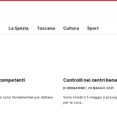
a
La Spezia
Toscana
Cultura
Sport
à competenti
Controlli nei centri ben
DI
REDAZIONE
29 MAGGIO 2021
co sono fondamentali per dettare
Sono iniziati il 5 maggio e prosegu
per la cura…