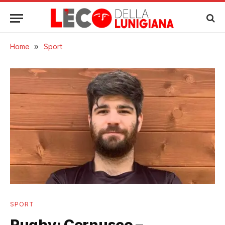
Home
»
Sport
SPORT
Rugby: Cernusco –