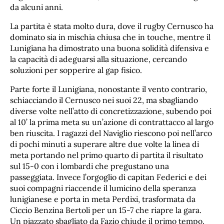
da alcuni anni.
La partita è stata molto dura, dove il rugby Cernusco ha
dominato sia in mischia chiusa che in touche, mentre il
Lunigiana ha dimostrato una buona solidità difensiva e
la capacità di adeguarsi alla situazione, cercando
soluzioni per sopperire al gap fisico.
Parte forte il Lunigiana, nonostante il vento contrario,
schiacciando il Cernusco nei suoi 22, ma sbagliando
diverse volte nell’atto di concretizzazione, subendo poi
al 10’ la prima meta su un’azione di contrattacco al largo
ben riuscita. I ragazzi del Naviglio riescono poi nell’arco
di pochi minuti a superare altre due volte la linea di
meta portando nel primo quarto di partita il risultato
sul 15-0 con i lombardi che pregustano una
passeggiata. Invece l’orgoglio di capitan Federici e dei
suoi compagni riaccende il lumicino della speranza
lunigianese e porta in meta Perdixi, trasformata da
Ciccio Benzina Bertoli per un 15-7 che riapre la gara.
Un piazzato sbagliato da Fazio chiude il primo tempo.