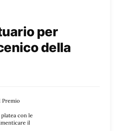
tuario per
cenico della
al Premio
 platea con le
imenticare il