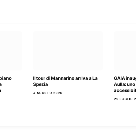
lbiano
Il tour di Mannarino arriva a La
GAIA inau
a
Spezia
Aulla: uno
à
accessibil
4 AGOSTO 2026
29 LUGLIO 