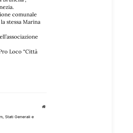
nezia.
azione comunale
 la stessa Marina
ell’associazione
 Pro Loco “Città
Sito
web
m, Stati Generali e