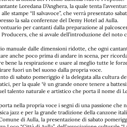
antante Loredana D’Anghera, la quale tenta l’avventur
o alle stampe “Il salvavoce”, che verrà presentato sabat
 presso la sala conferenze del Demy Hotel ad Aulla.
prontuario per cantanti dalla preparazione al palcosce
Producers, che si avvale dell’introduzione del noto c
io manuale dalle dimensioni ridotte, che ogni cantan
tare anche poco prima di andare in scena, per ricorda
are bene la respirazione e usare al meglio tutte le for
rare fuori un bel suono dalla propria voce.
nto di sabato pomeriggio è la delegata alla cultura 
atici, per la quale “è un grande onore tenere a battesi
uel talento naturale e artistico che porta il nome di 
rta nella propria voce i segni di una passione che n
sica jazz e per la grande tradizione della canzone itali
Comune di Aulla, la presentazione di sabato pomerigg
ro Loco “Città di Aulla”, dell’associazione culturale “L