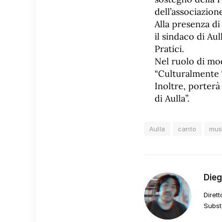
dell’associazio
Alla presenza d
il sindaco di Au
Pratici.
Nel ruolo di mod
“Culturalmente 
Inoltre, porterà
di Aulla”.
Aulla
canto
mus
Die
Dirett
Subst