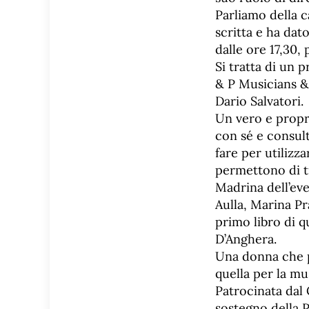
Parliamo della c
scritta e ha dat
dalle ore 17,30,
Si tratta di un 
& P Musicians & 
Dario Salvatori.
Un vero e propr
con sé e consul
fare per utilizz
permettono di ti
Madrina dell’eve
Aulla, Marina Pr
primo libro di q
D’Anghera.
Una donna che po
quella per la mu
Patrocinata dal 
sostegno della P