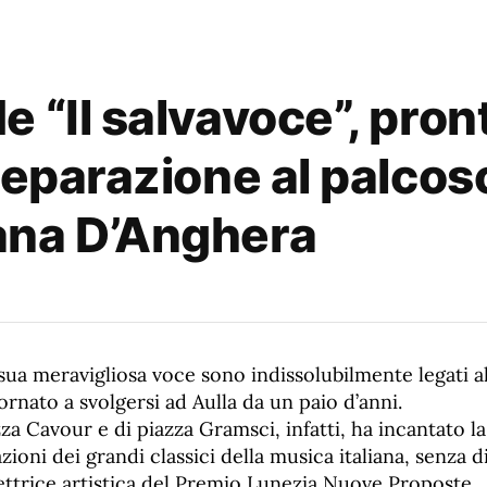
 “Il salvavoce”, pron
reparazione al palcos
ana D’Anghera
a sua meravigliosa voce sono indissolubilmente legati 
ornato a svolgersi ad Aulla da un paio d’anni.
zza Cavour e di piazza Gramsci, infatti, ha incantato la
zioni dei grandi classici della musica italiana, senza d
ettrice artistica del Premio Lunezia Nuove Proposte.