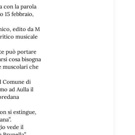
a con la parola
o 15 febbraio,
nico, edito da M
ritico musicale
te può portare
rsi cosa bisogna
ze muscolari che
del Comune di
mo ad Aulla il
Loredana
on si estingue,
ana”.
io vede il
a Brunella”,