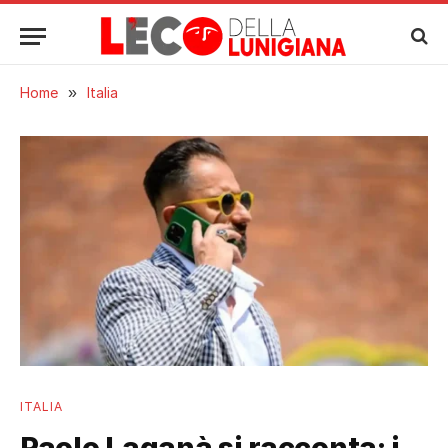
Home
»
Italia
ITALIA
Paolo Laganà si racconta: i