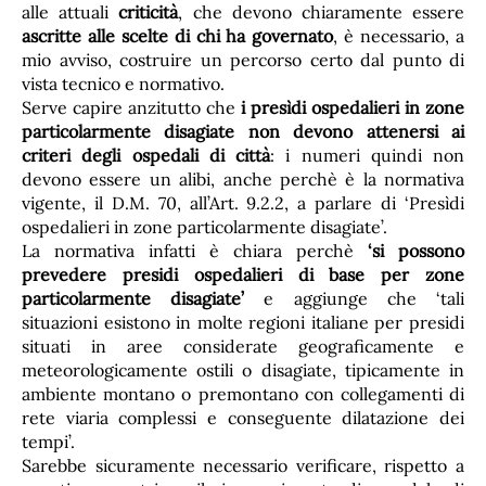
alle attuali
criticità
, che devono chiaramente essere
ascritte alle scelte di chi ha governato
, è necessario, a
mio avviso, costruire un percorso certo dal punto di
vista tecnico e normativo.
Serve capire anzitutto che
i presìdi ospedalieri in zone
particolarmente disagiate non devono attenersi ai
criteri degli ospedali di città
: i numeri quindi non
devono essere un alibi, anche perchè è la normativa
vigente, il D.M. 70, all’Art. 9.2.2, a parlare di ‘Presìdi
ospedalieri in zone particolarmente disagiate’.
La normativa infatti è chiara perchè
‘si possono
prevedere presidi ospedalieri di base per zone
particolarmente disagiate’
e aggiunge che ‘tali
situazioni esistono in molte regioni italiane per presidi
situati in aree considerate geograficamente e
meteorologicamente ostili o disagiate, tipicamente in
ambiente montano o premontano con collegamenti di
rete viaria complessi e conseguente dilatazione dei
tempi’.
Sarebbe sicuramente necessario verificare, rispetto a