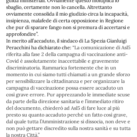
guida ministeriali. Ovviamente questo moltiplica lo
sbaglio, certamente non lo cancella. Altrettanto
ovviamente consolida il mio giudizio circa la incapacità,
insipienza, malafede di certa opposizione in Regione
che pur di sparare fango non si premura di accertarsi e
approfondire”.
In merito all’accaduto, il sindaco di La Spezia Gianluigi
Peracchini ha dichiarato che:
“La comunicazione di Asl5
riferita alla fase 2 della campagna di vaccinazione anti-
Covid è assolutamente inaccettabile e gravemente
discriminatoria. Rammarica fortemente che in un
momento in cui siamo tutti chiamati a un grande sforzo
per sensibilizzare la cittadinanza e per organizzare la
campagna di vaccinazione possa essere accaduto un
così grave errore. Pur apprezzando le immediate scuse
da parte della direzione sanitaria e l’immediato ritiro
del documento, chiederò ad Asl5 di fare luce al più
presto su quanto accaduto perché un fatto così grave,
dal quale tutta l’Amministrazione si dissocia, non deve e
non può gettare discredito sulla nostra sanità e su tutta
la nostra Città.”