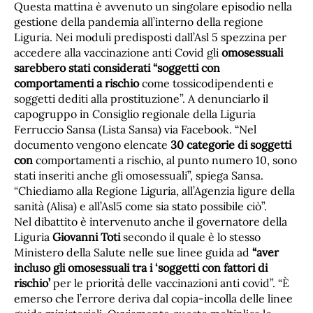
Questa mattina è avvenuto un singolare episodio nella
gestione della pandemia all’interno della regione
Liguria. Nei moduli predisposti dall’Asl 5 spezzina per
accedere alla vaccinazione anti Covid gli
omosessuali
sarebbero stati considerati “soggetti con
comportamenti a rischio
come tossicodipendenti e
soggetti dediti alla prostituzione”. A denunciarlo il
capogruppo in Consiglio regionale della Liguria
Ferruccio Sansa (Lista Sansa) via Facebook. “Nel
documento vengono elencate
30 categorie di soggetti
con
comportamenti a rischio, al punto numero 10, sono
stati inseriti anche gli omosessuali”, spiega Sansa.
“Chiediamo alla Regione Liguria, all’Agenzia ligure della
sanità (Alisa) e all’Asl5 come sia stato possibile ciò”.
Nel dibattito è intervenuto anche il governatore della
Liguria
Giovanni Toti
secondo il quale è lo stesso
Ministero della Salute nelle sue linee guida ad
“aver
incluso gli omosessuali tra i ‘soggetti con fattori di
rischio’
per le priorità delle vaccinazioni anti covid”. “È
emerso che l’errore deriva dal copia-incolla delle linee