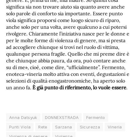
genere. E, prima di me, mia madre. So quindi cosa
significa sia non trovare aiuto sia quanto avere anche
solo parole di conforto sia importante. Essere punto
viola significa proporsi come luogo sicuro di riparo,
anche solo per una volta, avere qualcuno a cui potersi
rivolgere. Chiaramente l’iniziativa nasce per le donne e
per le molte forme di violenza di genere, ma si presta
ad accogliere chiunque si trovi nel ruolo di vittima,
qualunque persona fragile. Quello che mi preme dire è
che chiunque abbia paura, da ora, può contare anche
su di me», cioè, come dire, “ufficialmente”. Fermento,
enoteca-vineria molto attiva con eventi, degustazioni e
selezioni di qualità enogastronomiche, ha aperto solo
un anno fa.
È già punto di riferimento, lo vuole essere
.
Anna Datsyuk
DONNEXSTRADA
Fermento
Punti Viola
Rete
Sarzana
Sicurezza
Vineria
Violenza di genere
Violenze