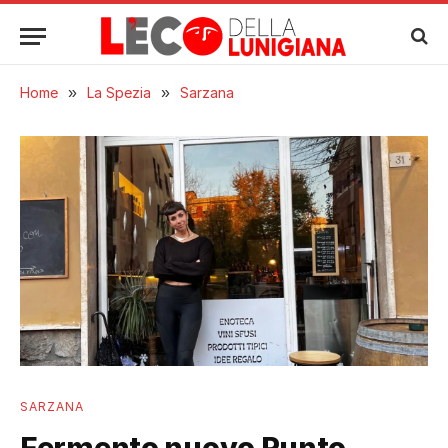
Home
»
La Spezia
»
Sarzana
SARZANA
Fermento nuovo Punto