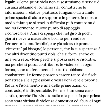
legale
. «Come punti viola non ci sostituiamo ai servizi di
cui anzi abbiamo e forniamo sia i contatti che le
informazioni relative, piuttosto fungiamo da tramite,
primo spazio di aiuto e supporto in genere. In questo
modo chiunque si trovi in difficoltà può contare su di
me, su Fermento, nuovo punto di appoggio
riconoscibile». Anna ci spiega che nel giro di pochi
giorni riceverà materiale e bollino per rendere
Fermento “identificabile”, che già adesso è pronta a
“ricevere” (al bisogno) le persone, che la sua speranza è
che altri diventino punti viola: che si formi anche qui
una vera rete. «Non perché si possa essere risolutivi,
ma perché si possa contribuire: le violenze, in ogni
forma, sono un fenomeno che tutti dobbiamo
combattere. Le forme possono essere tante, dai fischi
per strada alle aggressioni o vessazioni vere e proprie.
Ridurre l’isolamento è una delle prime azioni di
contrasto, è indispensabile. Per me è un tema caro,
sentito, perché l’ho vissuto sulla mia pelle. Io per prima
sono stata vittima di violenza domestica ed abusi di ogni