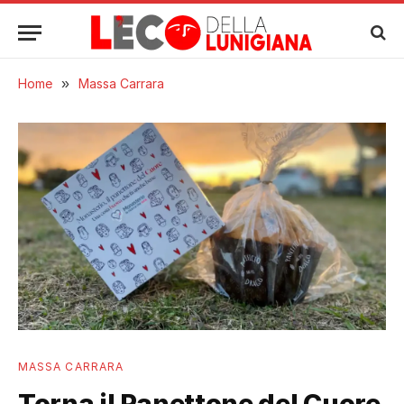
Home
»
Massa Carrara
MASSA CARRARA
Torna il Panettone del Cuore