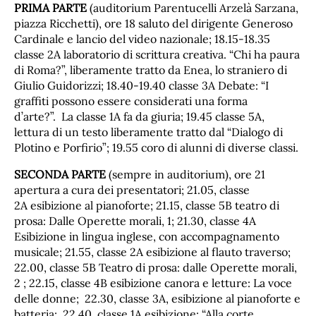
PRIMA PARTE
(auditorium Parentucelli Arzelà Sarzana,
piazza Ricchetti), ore 18 saluto del dirigente Generoso
Cardinale e lancio del video nazionale; 18.15-18.35
classe 2A laboratorio di scrittura creativa. “Chi ha paura
di Roma?”, liberamente tratto da Enea, lo straniero di
Giulio Guidorizzi; 18.40-19.40 classe 3A Debate: “I
graffiti possono essere considerati una forma
d’arte?”. La classe 1A fa da giuria; 19.45 classe 5A,
lettura di un testo liberamente tratto dal “Dialogo di
Plotino e Porfirio”; 19.55 coro di alunni di diverse classi.
SECONDA PARTE
(sempre in auditorium), ore 21
apertura a cura dei presentatori; 21.05, classe
2A esibizione al pianoforte; 21.15, classe 5B teatro di
prosa: Dalle Operette morali, 1; 21.30, classe 4A
Esibizione in lingua inglese, con accompagnamento
musicale; 21.55, classe 2A esibizione al flauto traverso;
22.00, classe 5B Teatro di prosa: dalle Operette morali,
2 ; 22.15, classe 4B esibizione canora e letture: La voce
delle donne; 22.30, classe 3A, esibizione al pianoforte e
batteria; 22.40, classe 1A esibizione: “Alla corte