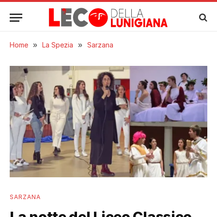
Home
»
La Spezia
»
Sarzana
SARZANA
La notte del Liceo Classico,