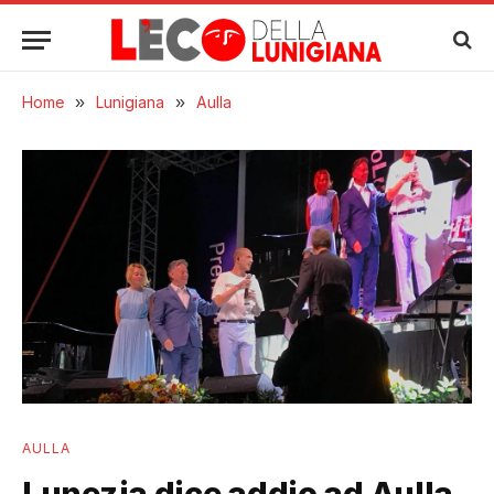
Home
»
Lunigiana
»
Aulla
AULLA
Lunezia dice addio ad Aulla,