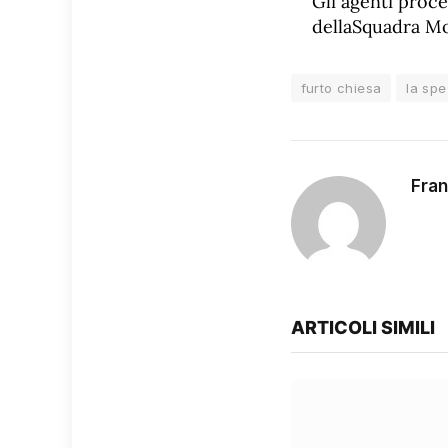
Gli agenti proce
dellaSquadra Mob
furto chiesa
la spe
Fran
ARTICOLI SIMILI