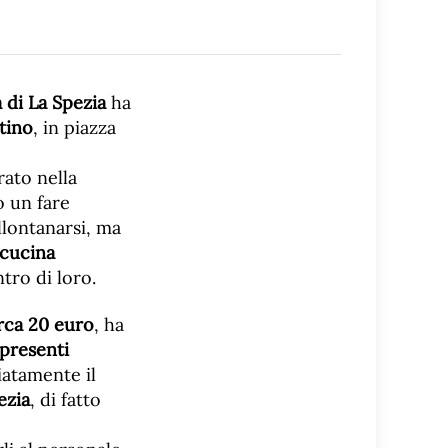
 di La Spezia
ha
tino
, in piazza
ato nella
o un fare
llontanarsi, ma
 cucina
tro di loro.
rca 20 euro
, ha
 presenti
atamente il
ezia
, di fatto