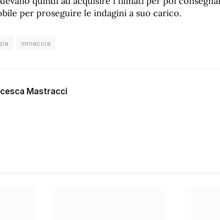
devano quindi ad acquisire i filmati per poi consegnar
ile per proseguire le indagini a suo carico.
zia
minaccia
cesca Mastracci