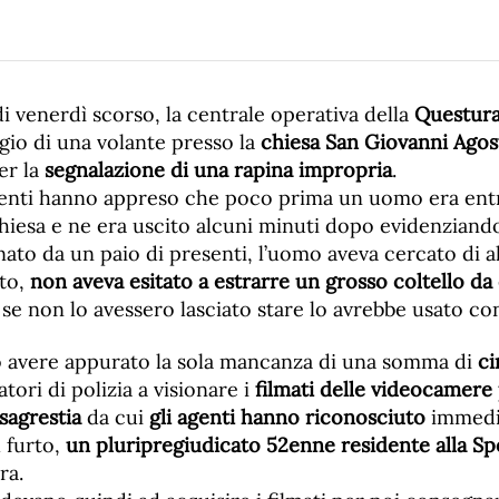
di venerdì scorso, la centrale operativa della
Questura
ggio di una volante presso la
chiesa San Giovanni Agos
er la
segnalazione di una rapina impropria
.
agenti hanno appreso che poco prima un uomo era entr
chiesa e ne era uscito alcuni minuti dopo evidenziand
nato da un paio di presenti, l’uomo aveva cercato di a
to,
non aveva esitato a estrarre un grosso coltello da
e non lo avessero lasciato stare lo avrebbe usato con
o avere appurato la sola mancanza di una somma di
ci
atori di polizia a visionare i
filmati delle videocamere
 sagrestia
da cui
gli agenti hanno riconosciuto
immedi
 furto,
un pluripregiudicato 52enne residente alla Sp
ra.