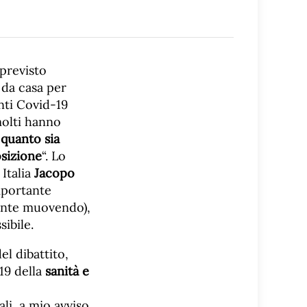
previsto
 da casa per
nti Covid-19
molti hanno
ù
quanto sia
osizione
“. Lo
Italia
Jacopo
mportante
mente muovendo),
ibile.
el dibattito,
19 della
sanità e
ali, a mio avviso,