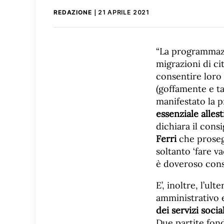
REDAZIONE
21 APRILE 2021
“La programmazi
migrazioni di ci
consentire loro 
(goffamente e t
manifestato la p
essenziale allest
dichiara il cons
Ferri
che proseg
soltanto ‘fare v
è doveroso conse
E’, inoltre, l’ul
amministrativo e
dei servizi socia
Due partite fonda