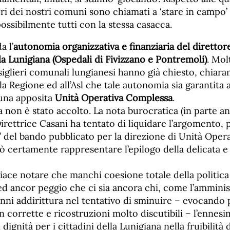
ri dei nostri comuni sono chiamati a ‘stare in campo’
possibilmente tutti con la stessa casacca.
a l’
autonomia organizzativa e finanziaria del direttor
a Lunigiana (Ospedali di Fivizzano e Pontremoli)
. Mol
siglieri comunali lungianesi hanno già chiesto, chiar
lla Regione ed all’Asl che tale autonomia sia garantita 
 una apposita
Unità Operativa Complessa
.
a non è stato accolto. La nota burocratica (in parte a
Direttrice Casani ha tentato di liquidare l’argomento, 
to’ del bando pubblicato per la direzione di Unità Oper
 certamente rappresentare l’epilogo della delicata e 
iace notare che manchi coesione totale della politica
ed ancor peggio che ci sia ancora chi, come l’amminis
fanni addirittura nel tentativo di sminuire – evocando 
 corrette e ricostruzioni molto discutibili – l’ennes
ignità per i cittadini della Lunigiana nella fruibilità d