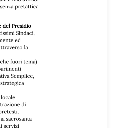
 senza pretattica
e del Presidio
tissimi Sindaci,
amente ed
attraverso la
nche fuori tema)
parimenti
ativa Semplice,
strategica
 locale
trazione di
pretesti,
ima sacrosanta
i servizi