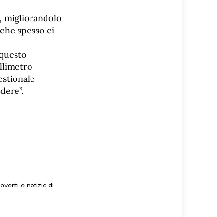
, migliorandolo
che spesso ci
 questo
llimetro
estionale
dere”.
venti e notizie di