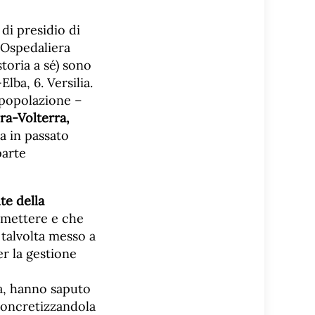
di presidio di
 Ospedaliera
toria a sé) sono
lba, 6. Versilia.
 popolazione –
ra-Volterra,
ta in passato
parte
te della
mmettere e che
 talvolta messo a
r la gestione
ga, hanno saputo
 concretizzandola