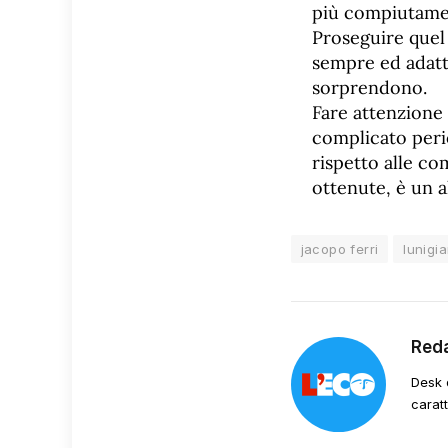
più compiutament
Proseguire quel
sempre ed adatt
sorprendono.
Fare attenzione 
complicato peri
rispetto alle co
ottenute, è un a
jacopo ferri
lunigi
Red
Desk 
carat