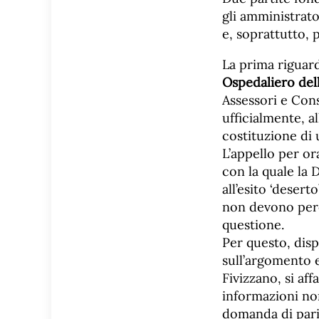
gli amministrato
e, soprattutto, 
La prima riguard
Ospedaliero dell
Assessori e Con
ufficialmente, a
costituzione di
L’appello per or
con la quale la 
all’esito ‘deser
non devono però
questione.
Per questo, disp
sull’argomento 
Fivizzano, si af
informazioni non
domanda di pari d