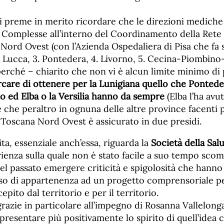
i preme in merito ricordare che le direzioni mediche 
 Complesse all’interno del Coordinamento della Rete
 Nord Ovest (con l’Azienda Ospedaliera di Pisa che fa s
2. Lucca, 3. Pontedera, 4. Livorno, 5. Cecina-Piombino-E
perché – chiarito che non vi è alcun limite minimo di
rcare di ottenere per la Lunigiana quello che Pontede
 ed Elba o la Versilia hanno da sempre
(Elba l’ha avu
e che peraltro in ognuna delle altre province facenti 
 Toscana Nord Ovest è assicurato in due presidi.
ta, essenziale anch’essa, riguarda la
Società della Salu
rienza sulla quale non è stato facile a suo tempo sco
 nel passato emergere criticità e spigolosità che hanno
nso di appartenenza ad un progetto comprensoriale pe
epito dal territorio e per il territorio.
 grazie in particolare all’impegno di Rosanna Vallelon
presentare più positivamente lo spirito di quell’idea