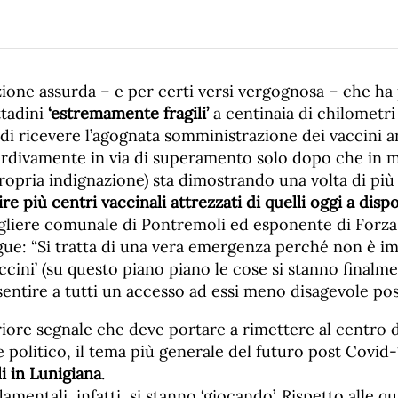
one assurda – e per certi versi vergognosa – che ha 
ttadini
‘estremamente fragili’
a centinaia di chilometri
di ricevere l’agognata somministrazione dei vaccini a
ardivamente in via di superamento solo dopo che in 
ropria indignazione) sta dimostrando una volta di pi
ire più centri vaccinali attrezzati di quelli oggi a disp
igliere comunale di Pontremoli ed esponente di Forza 
ue: “Si tratta di una vera emergenza perché non è i
accini’ (su questo piano piano le cose si stanno final
ntire a tutti un accesso ad essi meno disagevole poss
teriore segnale che deve portare a rimettere al centro d
 politico, il tema più generale del futuro post Covid-
li in Lunigiana
.
mentali, infatti, si stanno ‘giocando’. Rispetto alle qu