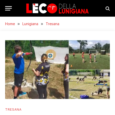
Home
»
Lunigiana
»
Tresana
TRESANA