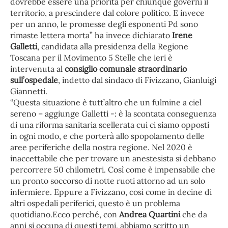
dovrebbe essere una priorità per chiunque governi il
territorio, a prescindere dal colore politico. E invece
per un anno, le promesse degli esponenti Pd sono
rimaste lettera morta” ha invece dichiarato
Irene
Galletti
, candidata alla presidenza della Regione
Toscana per il Movimento 5 Stelle che ieri è
intervenuta al
consiglio comunale straordinario
sull’ospedale
, indetto dal sindaco di Fivizzano, Gianluigi
Giannetti.
“Questa situazione è tutt’altro che un fulmine a ciel
sereno – aggiunge Galletti -: è la scontata conseguenza
di una riforma sanitaria scellerata cui ci siamo opposti
in ogni modo, e che porterà allo spopolamento delle
aree periferiche della nostra regione. Nel 2020 è
inaccettabile che per trovare un anestesista si debbano
percorrere 50 chilometri. Così come è impensabile che
un pronto soccorso di notte ruoti attorno ad un solo
infermiere. Eppure a Fivizzano, così come in decine di
altri ospedali periferici, questo è un problema
quotidiano.Ecco perché, con
Andrea Quartini
che da
anni si occupa di questi temi, abbiamo scritto un