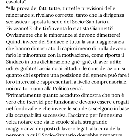
cavolata”.
“Alla prova dei fatti tutte, tutte! le previsioni delle
minoranze si rivelano corrette, tanto che la dirigenza
scolastica risposta la sede del Socio-Sanitario a
Fivizzano! E che ti s’inventa lo statista Giannetti?
Ovviamente che le minoranze si devono dimettere!
Quindi invece del Sindaco e tutta la sua maggioranza
che hanno dimostrato di capirci meno di nulla devono
farlo le minoranze con la motivazione, come riporta il
Sindaco in una dichiarazione gnè-gnè, di aver udite
udite: gufato! Lasciamo ai cittadini le considerazioni su
quanto chi esprime una posizione del genere può fare i
loro interessi e rappresentarli a livello comprensoriale,
noi ora torniamo alla Politica seria”.
“Primariamente quanto accaduto dimostra che non è
vero che i servizi per funzionare devono essere erogati
nel fondovalle e che invece le scuole si scelgono in base
alla occupabilità successiva. Facciamo per l’ennesima
volta notare che sia le scuole sia la stragrande
maggioranza dei posti di lavoro legati alla cura della
persona, a cui il Socio-Sanitario dovrebbe preparare,