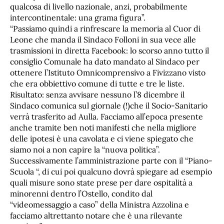
qualcosa di livello nazionale, anzi, probabilmente
intercontinentale: una grama figura”.
“Passiamo quindi a rinfrescare la memoria al Cuor di
Leone che manda il Sindaco Folloni in sua vece alle
trasmissioni in diretta Facebook: lo scorso anno tutto il
consiglio Comunale ha dato mandato al Sindaco per
ottenere l’Istituto Omnicomprensivo a Fivizzano visto
che era obbiettivo comune di tutte e tre le liste.
Risultato: senza avvisare nessuno l’8 dicembre il
Sindaco comunica sul giornale (!)che il Socio-Sanitario
verrà trasferito ad Aulla. Facciamo all’epoca presente
anche tramite ben noti manifesti che nella migliore
delle ipotesi è una cavolata e ci viene spiegato che
siamo noi a non capire la “nuova politica”.
Successivamente l’amministrazione parte con il “Piano-
Scuola “, di cui poi qualcuno dovrà spiegare ad esempio
quali misure sono state prese per dare ospitalità a
minorenni dentro l’Ostello, condito dal
“videomessaggio a caso” della Ministra Azzolina e
facciamo altrettanto notare che è una rilevante