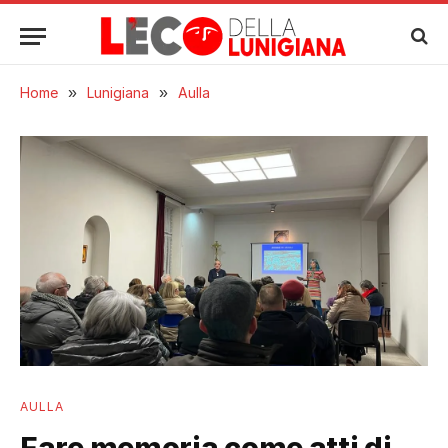
Home
»
Lunigiana
»
Aulla
AULLA
Fare memoria come atti di