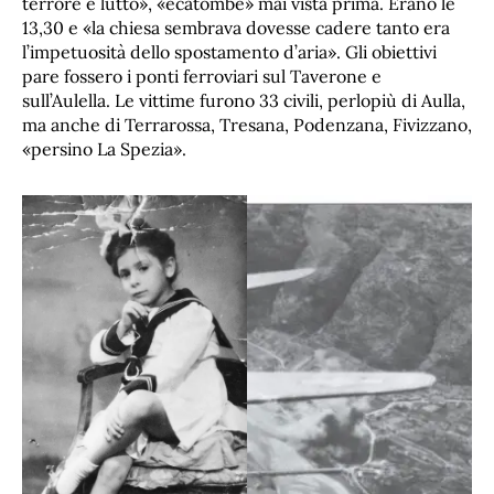
terrore e lutto», «ecatombe» mai vista prima. Erano le
13,30 e «la chiesa sembrava dovesse cadere tanto era
l’impetuosità dello spostamento d’aria». Gli obiettivi
pare fossero i ponti ferroviari sul Taverone e
sull’Aulella. Le vittime furono 33 civili, perlopiù di Aulla,
ma anche di Terrarossa, Tresana, Podenzana, Fivizzano,
«persino La Spezia».