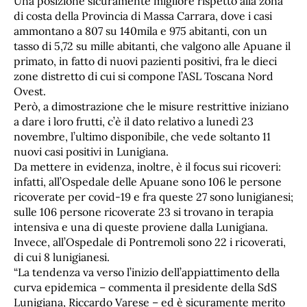
Una posizione sicuramente migliore rispetto alla zona
di costa della Provincia di Massa Carrara, dove i casi
ammontano a 807 su 140mila e 975 abitanti, con un
tasso di 5,72 su mille abitanti, che valgono alle Apuane il
primato, in fatto di nuovi pazienti positivi, fra le dieci
zone distretto di cui si compone l’ASL Toscana Nord
Ovest.
Però, a dimostrazione che le misure restrittive iniziano
a dare i loro frutti, c’è il dato relativo a lunedì 23
novembre, l’ultimo disponibile, che vede soltanto 11
nuovi casi positivi in Lunigiana.
Da mettere in evidenza, inoltre, è il focus sui ricoveri:
infatti, all’Ospedale delle Apuane sono 106 le persone
ricoverate per covid-19 e fra queste 27 sono lunigianesi;
sulle 106 persone ricoverate 23 si trovano in terapia
intensiva e una di queste proviene dalla Lunigiana.
Invece, all’Ospedale di Pontremoli sono 22 i ricoverati,
di cui 8 lunigianesi.
“La tendenza va verso l’inizio dell’appiattimento della
curva epidemica – commenta il presidente della SdS
Lunigiana, Riccardo Varese – ed è sicuramente merito