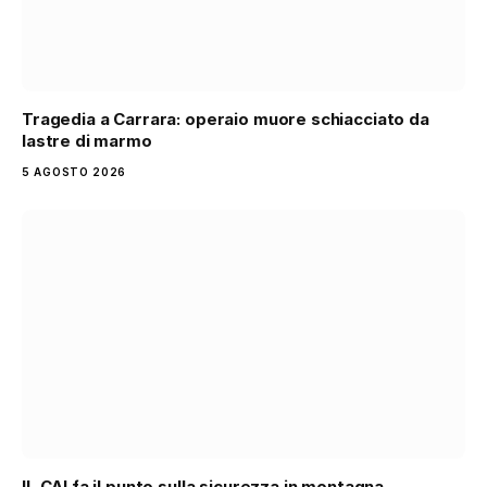
Tragedia a Carrara: operaio muore schiacciato da
lastre di marmo
5 AGOSTO 2026
IL CAI fa il punto sulla sicurezza in montagna