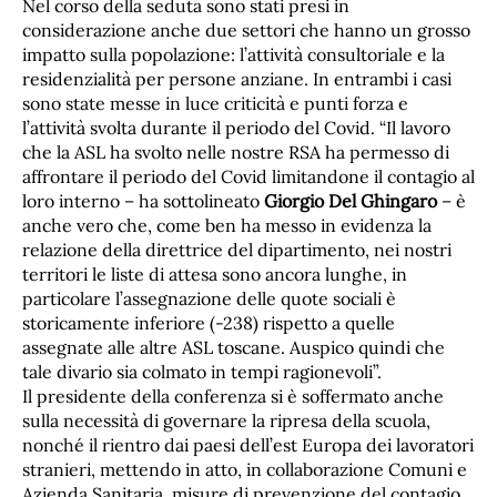
Nel corso della seduta sono stati presi in
considerazione anche due settori che hanno un grosso
impatto sulla popolazione: l’attività consultoriale e la
residenzialità per persone anziane. In entrambi i casi
sono state messe in luce criticità e punti forza e
l’attività svolta durante il periodo del Covid. “Il lavoro
che la ASL ha svolto nelle nostre RSA ha permesso di
affrontare il periodo del Covid limitandone il contagio al
loro interno – ha sottolineato
Giorgio Del Ghingaro
– è
anche vero che, come ben ha messo in evidenza la
relazione della direttrice del dipartimento, nei nostri
territori le liste di attesa sono ancora lunghe, in
particolare l’assegnazione delle quote sociali è
storicamente inferiore (-238) rispetto a quelle
assegnate alle altre ASL toscane. Auspico quindi che
tale divario sia colmato in tempi ragionevoli”.
Il presidente della conferenza si è soffermato anche
sulla necessità di governare la ripresa della scuola,
nonché il rientro dai paesi dell’est Europa dei lavoratori
stranieri, mettendo in atto, in collaborazione Comuni e
Azienda Sanitaria, misure di prevenzione del contagio