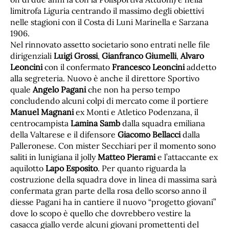
limitrofa Liguria centrando il massimo degli obiettivi
nelle stagioni con il Costa di Luni Marinella e Sarzana
1906.
Nel rinnovato assetto societario sono entrati nelle file
dirigenziali
Luigi Grossi
,
Gianfranco Giumelli
,
Alvaro
Leoncini
con il confermato
Francesco Leoncini
addetto
alla segreteria. Nuovo è anche il direttore Sportivo
quale
Angelo Pagani
che non ha perso tempo
concludendo alcuni colpi di mercato come il portiere
Manuel Magnani
ex Monti e Atletico Podenzana, il
centrocampista
Lamina Samb
dalla squadra emiliana
della Valtarese e il difensore
Giacomo Bellacci
dalla
Palleronese. Con mister Secchiari per il momento sono
saliti in lunigiana il jolly
Matteo Pierami
e l’attaccante ex
aquilotto
Lapo Esposito
. Per quanto riguarda la
costruzione della squadra dove in linea di massima sarà
confermata gran parte della rosa dello scorso anno il
diesse Pagani ha in cantiere il nuovo “progetto giovani”
dove lo scopo è quello che dovrebbero vestire la
casacca giallo verde alcuni giovani promettenti del