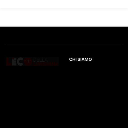
CHI SIAMO
L’Eco
della Lunigiana
è un quotidiano
Testata giornalistica
online dedicato al
registrata presso il
territorio lunigianese
Tribunale di Massa
e non solo. Con
con il numero di
interviste, inchieste,
registrazione
196/1
video,
del 04/2015
.
approfondimenti e