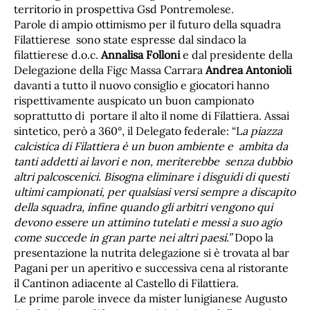
territorio in prospettiva Gsd Pontremolese.
Parole di ampio ottimismo per il futuro della squadra
Filattierese sono state espresse dal sindaco la
filattierese d.o.c.
Annalisa Folloni
e dal presidente della
Delegazione della Figc Massa Carrara
Andrea Antonioli
davanti a tutto il nuovo consiglio e giocatori hanno
rispettivamente auspicato un buon campionato
soprattutto di portare il alto il nome di Filattiera. Assai
sintetico, però a 360°, il Delegato federale: “L
a piazza
calcistica di Filattiera è un buon ambiente e ambita da
tanti addetti ai lavori e non, meriterebbe senza dubbio
altri palcoscenici. Bisogna eliminare i disguidi di questi
ultimi campionati, per qualsiasi versi sempre a discapito
della squadra, infine quando gli arbitri vengono qui
devono essere un attimino tutelati e messi a suo agio
come succede in gran parte nei altri paesi.”
Dopo la
presentazione la nutrita delegazione si è trovata al bar
Pagani per un aperitivo e successiva cena al ristorante
il Cantinon adiacente al Castello di Filattiera.
Le prime parole invece da mister lunigianese Augusto