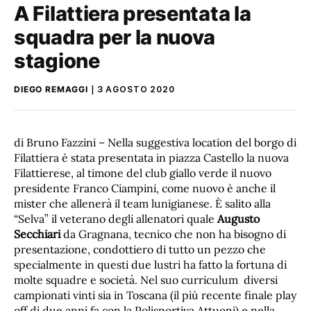
A Filattiera presentata la
squadra per la nuova
stagione
DIEGO REMAGGI
3 AGOSTO 2020
di Bruno Fazzini – Nella suggestiva location del borgo di
Filattiera è stata presentata in piazza Castello la nuova
Filattierese, al timone del club giallo verde il nuovo
presidente Franco Ciampini, come nuovo è anche il
mister che allenerà il team lunigianese. È salito alla
“Selva” il veterano degli allenatori quale
Augusto
Secchiari
da Gragnana, tecnico che non ha bisogno di
presentazione, condottiero di tutto un pezzo che
specialmente in questi due lustri ha fatto la fortuna di
molte squadre e società. Nel suo curriculum diversi
campionati vinti sia in Toscana (il più recente finale play
off di due anni fa con la Polisportiva Attuoni) e nella