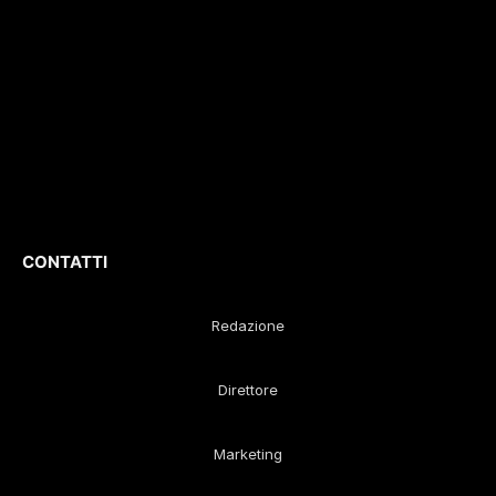
Iscrizione
ROC. N.
report di eventi
36086
.
culturali e sportivi.
D
irettore
Responsabile
:
Gustavo Diego
Remaggi
CONTATTI
Redazione
Direttore
Marketing