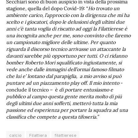
Secchiari sono di buon auspicio in vista della prossima
stagione, quella del dopo Covid-19: “
Ho trovato un
ambiente carico, l’approccio con la dirigenza che mi ha
scelto e i giocatori, dopo le delusioni degli ultimi due
anni c’è tanta voglia di riscatto ad oggi la Filattierese è
una incognita anche per me, sono convinto che faremo
un campionato migliore delle ultime. Per quanto
riguarda il discorso tecnico arrivasse un attaccante la
davanti sarebbe più opportuno per tutti. O ci ridanno
bomber Roberto Mori squalificato ingiustamente, si
vede anche dalle immagini dell’ormai famoso filmato
che lui e’ lontano dal parapiglia, a mio avviso si può
puntare ad un piazzamento play off. Il mio intento
-
conclude il tecnico – è
di portare entusiasmo e
pubblico al campo questa gente merita molto di più
degli ultimi due anni sofferti, metterò tutta la mia
passione ed esperienza per portare la squadra ad una
classifica che compete a questa tifoseria.”
calcio
Filattiera
filattierese