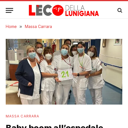
Home
»
Massa Carrara
MASSA CARRARA
Baby boom all’ospedale