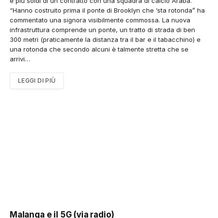
e più soldi di un contratto con una squadra di calcio Araba.
“Hanno costruito prima il ponte di Brooklyn che ‘sta rotonda” ha
commentato una signora visibilmente commossa. La nuova
infrastruttura comprende un ponte, un tratto di strada di ben
300 metri (praticamente la distanza tra il bar e il tabacchino) e
una rotonda che secondo alcuni è talmente stretta che se
arrivi…
LEGGI DI PIÙ
Malanga e il 5G (via radio)