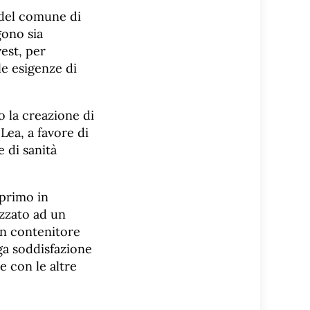
a del comune di
gono sia
est, per
le esigenze di
 la creazione di
Lea, a favore di
e di sanità
 primo in
izzato ad un
un contenitore
oga soddisfazione
 con le altre