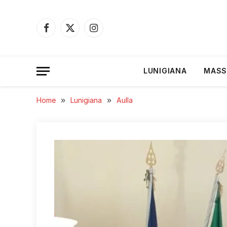
Facebook
X
Instagram
(Twitter)
LUNIGIANA
MASS
Home
»
Lunigiana
»
Aulla