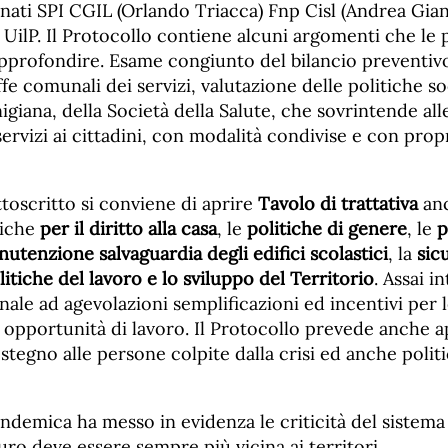
onati SPI CGIL (Orlando Triacca) Fnp Cisl (Andrea Gia
UilP. Il Protocollo contiene alcuni argomenti che le p
profondire. Esame congiunto del bilancio preventiv
iffe comunali dei servizi, valutazione delle politiche so
igiana, della Società della Salute, che sovrintende al
ervizi ai cittadini, con modalità condivise e con propr
toscritto si conviene di aprire
Tavolo di trattativa
anc
tiche
per il diritto alla casa
, le
politiche di genere
, le
p
nutenzione salvaguardia degli edifici scolastici
, la
sic
litiche del lavoro e lo sviluppo del Territorio
. Assai i
ale ad agevolazioni semplificazioni ed incentivi per 
 opportunità di lavoro. Il Protocollo prevede anche 
stegno alle persone colpite dalla crisi ed anche polit
andemica ha messo in evidenza le criticità del sistema 
turo deve essere sempre più vicina ai territori.