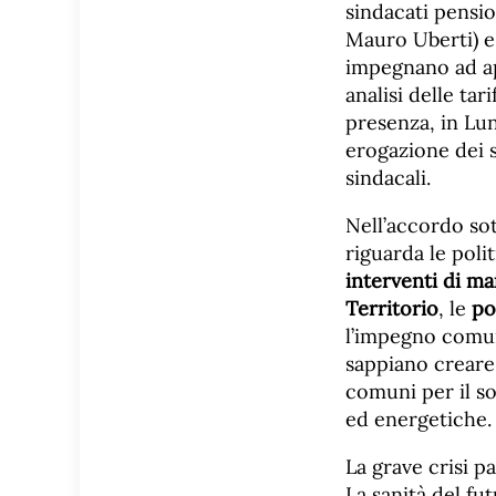
sindacati pensi
Mauro Uberti) e 
impegnano ad ap
analisi delle tar
presenza, in Lun
erogazione dei s
sindacali.
Nell’accordo sot
riguarda le poli
interventi di ma
Territorio
, le
po
l’impegno comun
sappiano creare
comuni per il so
ed energetiche.
La grave crisi p
La sanità del fu