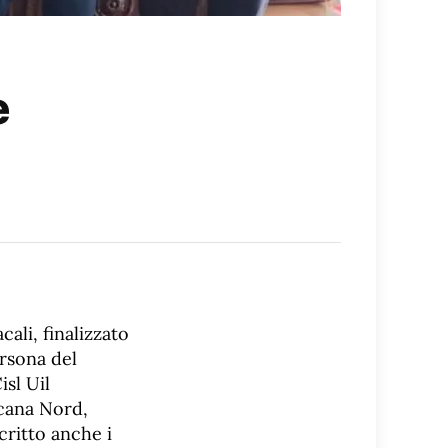
e
cali, finalizzato
ersona del
isl Uil
scana Nord,
critto anche i