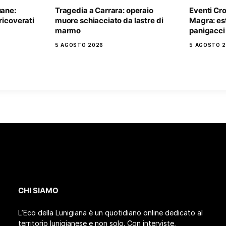
uane:
Tragedia a Carrara: operaio
Eventi Cr
ricoverati
muore schiacciato da lastre di
Magra: es
marmo
panigacci 
5 AGOSTO 2026
5 AGOSTO 
CHI SIAMO
L’Eco della Lunigiana è un quotidiano online dedicato al
territorio lunigianese e non solo. Con interviste,