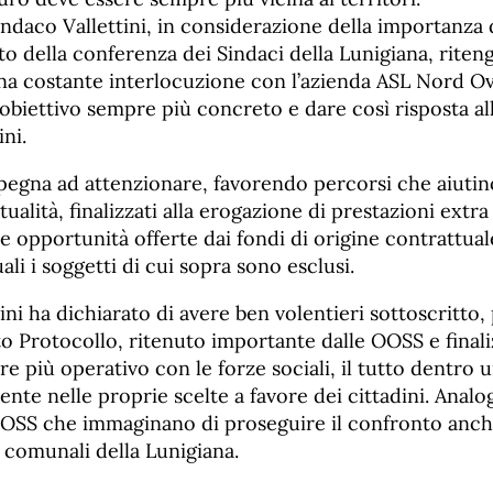
Sindaco Vallettini, in considerazione della importanz
to della conferenza dei Sindaci della Lunigiana, riten
a costante interlocuzione con l’azienda ASL Nord Ov
biettivo sempre più concreto e dare così risposta al
ini.
pegna ad attenzionare, favorendo percorsi che aiutino
alità, finalizzati alla erogazione di prestazioni extra 
 le opportunità offerte dai fondi di origine contrattual
uali i soggetti di cui sopra sono esclusi.
tini ha dichiarato di avere ben volentieri sottoscritto,
o Protocollo, ritenuto importante dalle OOSS e final
 più operativo con le forze sociali, il tutto dentro 
ente nelle proprie scelte a favore dei cittadini. Anal
OOSS che immaginano di proseguire il confronto anche
 comunali della Lunigiana.