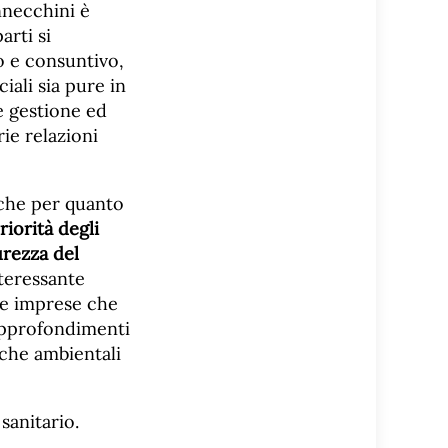
nnecchini è
arti si
o e consuntivo,
ciali sia pure in
le gestione ed
ie relazioni
he per quanto
riorità degli
urezza del
nteressante
le imprese che
approfondimenti
iche ambientali
sanitario.