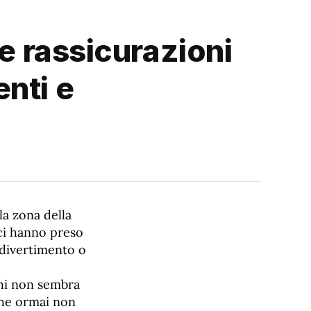
le rassicurazioni
nti e
la zona della
 ci hanno preso
 divertimento o
ghi non sembra
 che ormai non