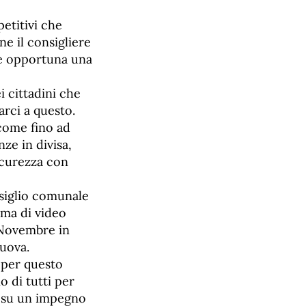
etitivi che
ne il consigliere
de opportuna una
 cittadini che
rci a questo.
come fino ad
ze in divisa,
icurezza con
nsiglio comunale
ema di video
 Novembre in
nuova.
 per questo
o di tutti per
e su un impegno