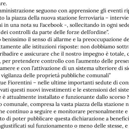
re.
amministrazione seguono con apprensione gli eventi rip
o la piazza della nuova stazione ferroviaria – intervie
ni in una nota su Facebook -, sollecitando in ogni se
dei controlli da parte delle forze dell’ordine”.
enissimo il senso di allarme e la preoccupazione dei
amente alle istituzioni risposte: non dobbiamo sottra
ibadire e assicurare che il nostro impegno è totale, 
, per pretendere controllo con l’aumento delle presen
mere e con l’attivazione di un sistema ulteriore di s
di vigilanza delle proprietà pubbliche comunali”
gue Fiorentini – nelle ultime importanti sedute di co
vati questi nuovi investimenti e le estensioni del sist
e è attualmente installato e funzionante dallo scorso
rio comunale, compresa la vasta piazza della stazione 
he continuo a seguire e monitorare personalmente e
o di poter pubblicare questa dichiarazione a benefici
ngiustificati sul funzionamento o meno delle stesse, 