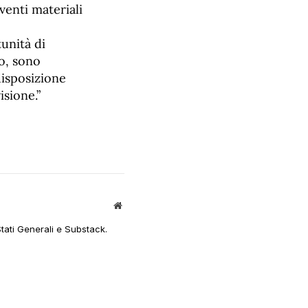
venti materiali
tunità di
o, sono
isposizione
sione.”
Sito
web
Stati Generali e Substack.