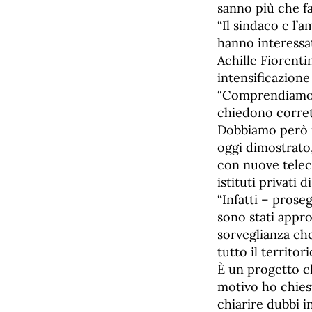
sanno più che fa
“Il sindaco e l’
hanno interessat
Achille Fiorenti
intensificazione 
“Comprendiamo b
chiedono corrett
Dobbiamo però r
oggi dimostrato
con nuove teleca
istituti privati 
“Infatti – prose
sono stati appro
sorveglianza ch
tutto il territo
È un progetto c
motivo ho chiest
chiarire dubbi i