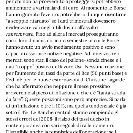
per chi non ha provveduto a proteggersi potrebbero
ammontare a vari miliardi di euro. Al momento le Borse
hanno ignorato l’evento: potrebbero dunque risentirne
“a scoppio ritardato” se i dati trimestrali dovessero
evidenziare cali negli utili dovuti all’assalto
ransomware
. Fino ad allora i mercati proseguiranno
con il loro dinamismo, in un semestre in cui le Borse
hanno avuto un avvio mediamente positivo e sono
capaci di assorbire notizie negative. Ad innervosire i
mercati sono stati il caso del pallone-sonda cinese e i
dati “troppo” positivi del lavoro Usa. Nessuna reazione
per l’aumento dei tassi da parte di Bce (50 punti base) e
Fed, né per le nuove esternazioni di Christine Lagarde
che ha affermato che neppure il mese prossimo
arriveremo al picco di inflazione e che c’è “tanta strada
da fare”. Queste posizioni sono però imprecise. Si parla
di un’inflazione oltre il 10%, ma quella tendenziale è già
sotto il 4%. Le Banche centrali stanno compiendo gli
stessi errori del 2008: il rialzo dei tassi deciso in
contemporanea con vari segnali di rallentamento.
Discutibile anche la tempistica dell’operazione: se i