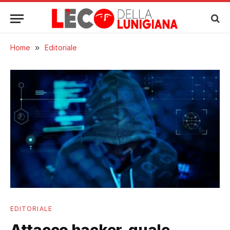
Home
»
Editoriale
EDITORIALE
Attacco hacker, quale