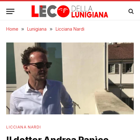
Home
»
Lunigiana
»
Licciana Nardi
LICCIANA NARDI
Il dottor Andrea Panìco