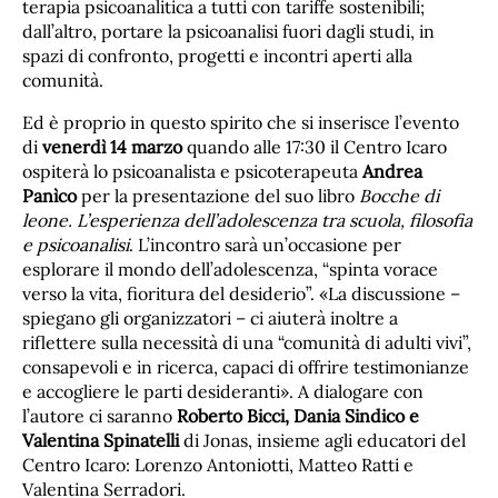
terapia psicoanalitica a tutti con tariffe sostenibili;
dall’altro, portare la psicoanalisi fuori dagli studi, in
spazi di confronto, progetti e incontri aperti alla
comunità.
Ed è proprio in questo spirito che si inserisce l’evento
di
venerdì 14 marzo
quando alle 17:30 il Centro Icaro
ospiterà lo psicoanalista e psicoterapeuta
Andrea
Panìco
per la presentazione del suo libro
Bocche di
leone. L’esperienza dell’adolescenza tra scuola, filosofia
e psicoanalisi
. L’incontro sarà un’occasione per
esplorare il mondo dell’adolescenza, “spinta vorace
verso la vita, fioritura del desiderio”. «La discussione –
spiegano gli organizzatori – ci aiuterà inoltre a
riflettere sulla necessità di una “comunità di adulti vivi”,
consapevoli e in ricerca, capaci di offrire testimonianze
e accogliere le parti desideranti». A dialogare con
l’autore ci saranno
Roberto Bicci, Dania Sindico e
Valentina Spinatelli
di Jonas, insieme agli educatori del
Centro Icaro: Lorenzo Antoniotti, Matteo Ratti e
Valentina Serradori.