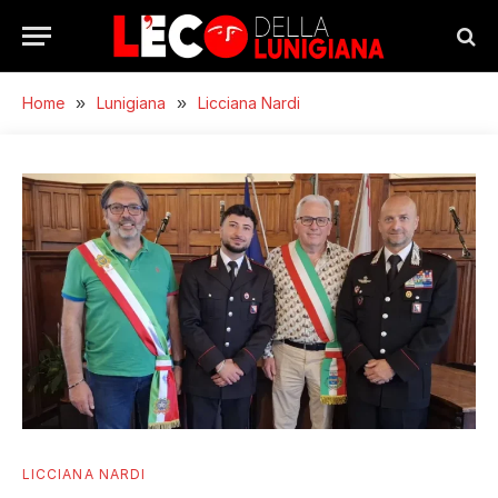
Home
»
Lunigiana
»
Licciana Nardi
LICCIANA NARDI