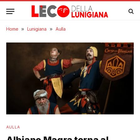
Home
»
Lunigiana
»
Aulla
AULLA
Albiano Magra torna al