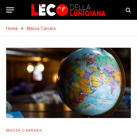
Home
»
Massa Carrara
MASSA CARRARA