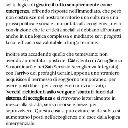
solita logica di
gestire il tutto semplicemente come
emergenza
, offrendo risposte nell’immediato, che però
non costruisce nel nostro territorio una cultura e una
prassi politica e sociale improntata all’accoglienza, nella
convinzione che le criticità sociali si debbano affrontare
anche in una logica complessa e mediante seri progetti
la cui efficacia sia valutabile a lungo termine.
Inoltre sta accadendo quello che temevamo: non
avendo aumentato i posti nei
Cas
(Centri di Accoglienza
Straordinari) e nei
Sai
(Servizio Accoglienza Integrata),
con l’arrivo dei profughi ucraini, appena uno straniero
acquisisce il permesso di soggiorno temporaneo, per
avere posti liberi per accogliere i nuovi arrivati,
i
‘vecchi’ richiedenti asilo vengono ‘sbattuti’ fuori dal
sistema di accoglienza
e si ritrovano letteralmente in
mezzo alla strada, senza risorse e mezzi per
sopravvivere. Questa cosa si può evitare se da subito si
aumentano i posti nell’accoglienza e si esce dalla logica
emergenziale.