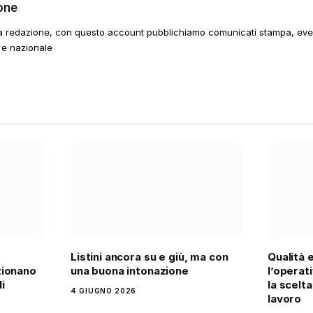
one
a redazione, con questo account pubblichiamo comunicati stampa, event
 e nazionale
Listini ancora su e giù, ma con
Qualità 
zionano
una buona intonazione
l’operati
i
la scelt
4 GIUGNO 2026
lavoro