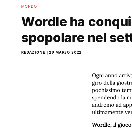
MONDO
Wordle ha conquis
spopolare nel se
REDAZIONE
29 MARZO 2022
Ogni anno arriv
giro della giost
pochissimo temp
spendendo la mod
andremo ad appr
ultimamente ven
Wordle, il gioco