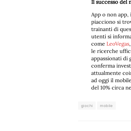
Il successo del 
App o non app, i
piacciono si tro
trainanti di que
utenti si inform
come
LeoVegas
le ricerche uffic
appassionati di 
conferma investi
attualmente coinv
ad oggi il mobil
del 10% circa ne
giochi
mobile