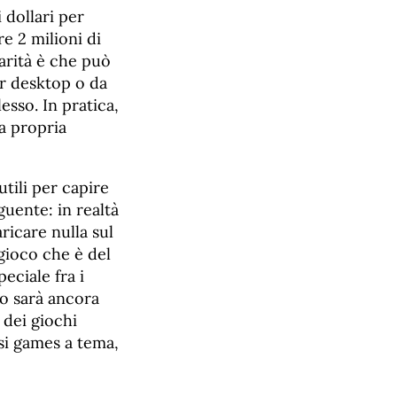
 dollari per
re 2 milioni di
iarità è che può
r desktop o da
sso. In pratica,
a propria
utili per capire
guente: in realtà
icare nulla sul
gioco che è del
peciale fra i
lo sarà ancora
 dei giochi
si games a tema,