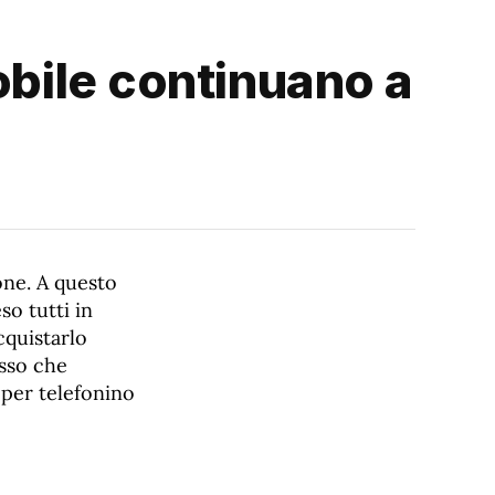
obile continuano a
one. A questo
so tutti in
cquistarlo
esso che
 per telefonino