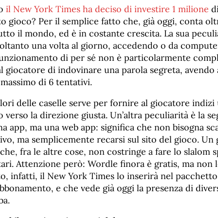
vo
il New York Times ha deciso di investire 1 milione
di
o gioco? Per il semplice fatto che, già oggi, conta olt
 tutto il mondo, ed è in costante crescita. La sua pecul
soltanto una volta al giorno, accedendo o da compute
funzionamento di per sé non è particolarmente comple
l giocatore di indovinare una parola segreta, avendo 
massimo di 6 tentativi.
lori delle caselle serve per fornire al giocatore indizi 
 verso la direzione giusta. Un’altra peculiarità è la se
a app, ma una web app: significa che non bisogna scar
ivo, ma semplicemente recarsi sul sito del gioco. Un 
che, fra le altre cose, non costringe a fare lo slalom s
ari. Attenzione però: Wordle finora è gratis, ma non 
o, infatti, il New York Times lo inserirà nel pacchetto
abbonamento, e che vede già oggi la presenza di diver
ba.