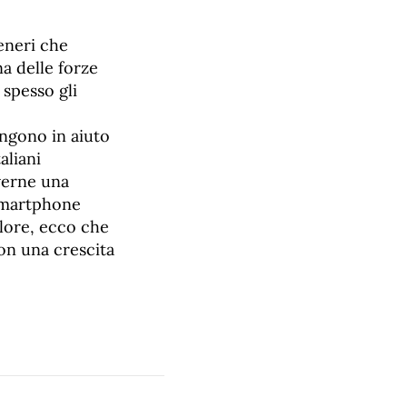
eneri che
na delle forze
 spesso gli
e
engono in aiuto
aliani
verne una
 smartphone
alore, ecco che
con una crescita