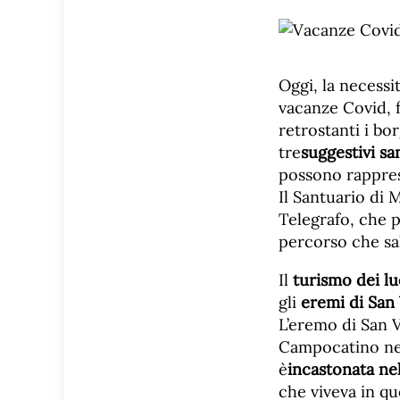
Oggi, la necessit
vacanze Covid, f
retrostanti i bor
tre
suggestivi sa
possono rapprese
Il Santuario di
Telegrafo, che 
percorso che sa
Il
turismo dei lu
gli
eremi di San 
L’eremo di San V
Campocatino nel
è
incastonata ne
che viveva in qu