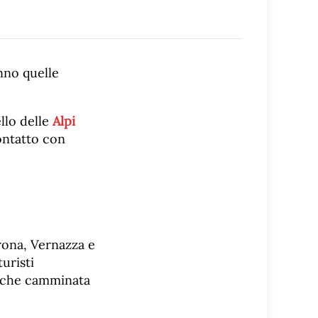
nno quelle
llo delle
Alpi
ontatto con
rona, Vernazza e
uristi
ualche camminata