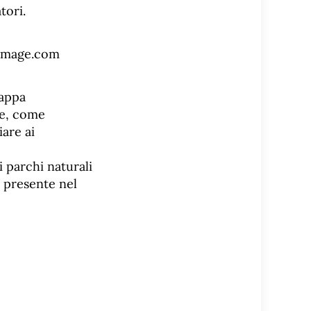
tori.
tappa
ne, come
are ai
i parchi naturali
è presente nel