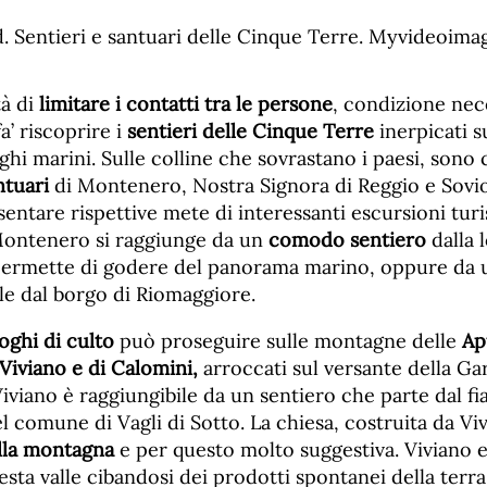
à di
limitare i contatti tra le persone
, condizione nec
a’ riscoprire i
sentieri delle Cinque Terre
inerpicati su
ghi marini. Sulle colline che sovrastano i paesi, sono c
ntuari
di Montenero, Nostra Signora di Reggio e Sovi
ntare rispettive mete di interessanti escursioni turi
 Montenero si raggiunge da un
comodo sentiero
dalla l
permette di godere del panorama marino, oppure da 
le dal borgo di Riomaggiore.
oghi di culto
può proseguire sulle montagne delle
Ap
Viviano e di Calomini,
arroccati sul versante della Ga
iviano è raggiungibile da un sentiero che parte dal f
 comune di Vagli di Sotto. La chiesa, costruita da Vi
lla montagna
e per questo molto suggestiva. Viviano 
esta valle cibandosi dei prodotti spontanei della terra.