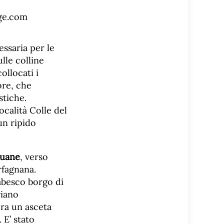
essaria per le
lle colline
ollocati i
ore, che
stiche.
ocalità Colle del
un ripido
uane
, verso
rfagnana.
iabesco borgo di
viano
era un asceta
 E’ stato