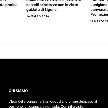
ida pratica
castelli e fortezze con le visite
Lunigiana 
guidate di Sigeric
convenzio
Promozion
26 MARZO 2026
12 MARZO 2
CHI SIAMO
L’Eco della Lunigiana è un quotidiano online dedicato al
territorio lunigianese e non solo. Con interviste,