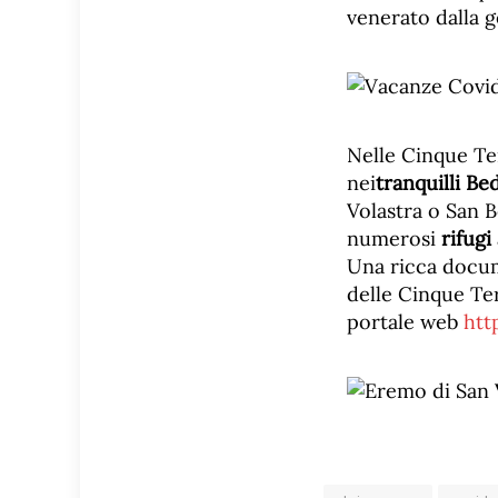
venerato dalla g
Nelle Cinque Ter
nei
tranquilli Be
Volastra o San B
numerosi
rifugi
Una ricca docu
delle Cinque Ter
portale web
htt