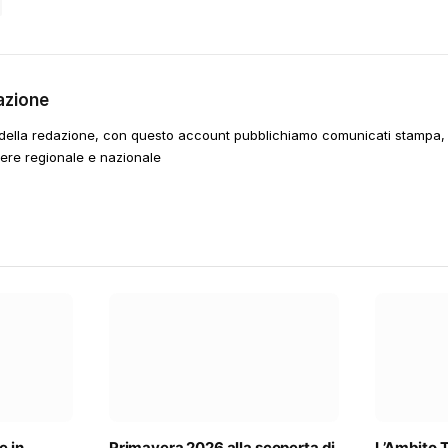
azione
della redazione, con questo account pubblichiamo comunicati stampa, e
tere regionale e nazionale
e in
Primavera 2026 alla scoperta di
L’Ambito T