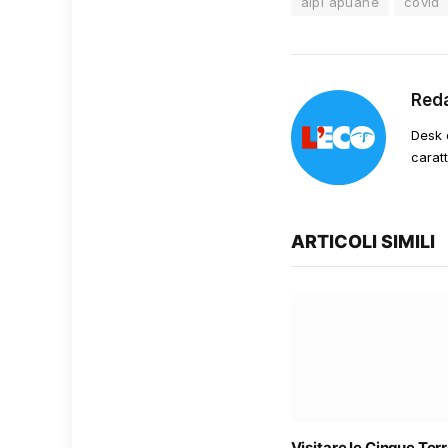
alpi apuane
covid
Red
Desk 
carat
ARTICOLI SIMILI
Visitare le Cinque Terr