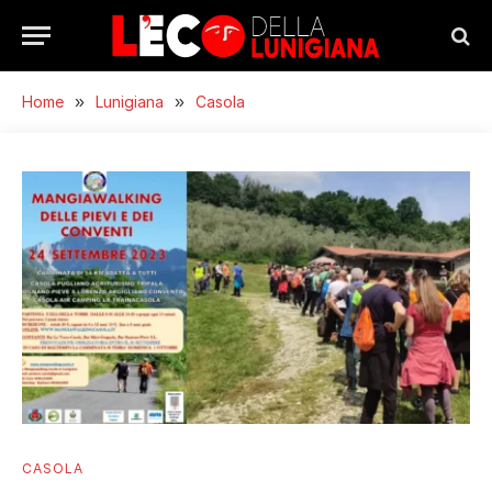
Home
»
Lunigiana
»
Casola
CASOLA