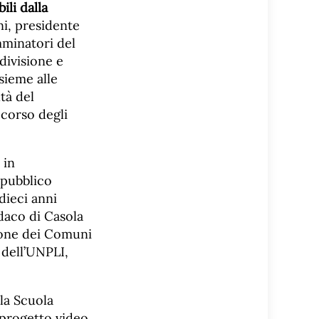
ili dalla
ni, presidente
minatori del
divisione e
sieme alle
tà del
l corso degli
 in
 pubblico
dieci anni
ndaco di Casola
nione dei Comuni
 dell’UNPLI,
lla Scuola
 progetto video