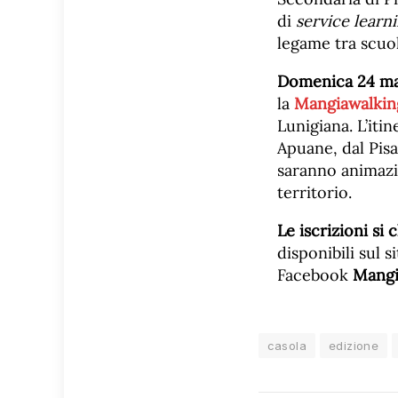
di
service learn
legame tra scuol
Domenica 24 m
la
Mangiawalkin
Lunigiana. L’itin
Apuane, dal Pisa
saranno animazio
territorio.
Le iscrizioni si
disponibili sul 
Facebook
Mangi
casola
edizione