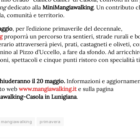
ing
dedicato alla
MiniMangiawalking
. Un contributo ch
a, comunità e territorio.
aggio
, per l’edizione primaverile del decennale,
g
proporrà un percorso tra sentieri, strade rurali e bo
erario attraverserà pievi, prati, castagneti e oliveti, co
nino al Pizzo d’Uccello, a fare da sfondo. Ad arricchir
ni, spettacoli e cinque punti ristoro con specialità t
 chiuderanno il 20 maggio.
Informazioni e aggiornamen
sito web
www.mangiawalking.it
e sulla pagina
awalking-Casola in Lunigiana
.
mangiawalking
primavera