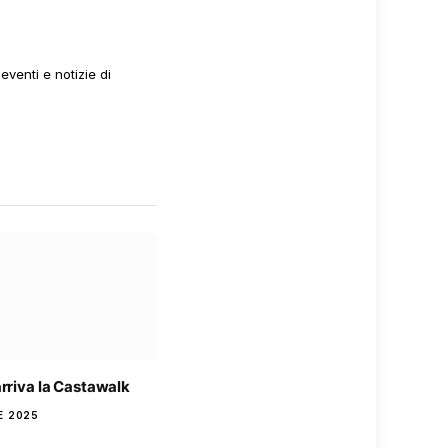
venti e notizie di
rriva la Castawalk
E 2025