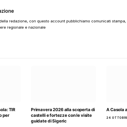
azione
della redazione, con questo account pubblichiamo comunicati stampa, e
tere regionale e nazionale
ola: TIR
Primavera 2026 alla scoperta di
A Casola a
o per
castelli e fortezze con le visite
24 OTTOBR
guidate di Sigeric