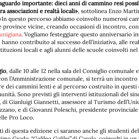
aguardo importante: dieci anni di cammino resi possib
ra associazioni e realtà locali»
, sottolinea Enzo Marti
 «In questo percorso abbiamo coinvolto numerosi cam
le province vicine, creando occasioni di incontro, con
unigiana
. Vogliamo festeggiare questo anniversario in
hanno contribuito al successo dell’iniziativa, alle real
istituzioni locali e agli alunni delle scuole coinvolti ne
gio
, dalle 10 alle 12 nella sala del Consiglio comunale e
con l’Amministrazione comunale, si terrà un incontro
re dei cammini lenti e al percorso costruito in questi 
unità. Sono previsti gli interventi istituzionali del si
 di Gianluigi Giannetti, assessore al Turismo dell’U
izzano, e di Giovanni Poleschi, presidente provinciale
elle Pro Loco.
ti di questa edizione ci saranno anche gli studenti de
Primo Grado
“Galileo Galilei”
di Casola, coinvolti in un