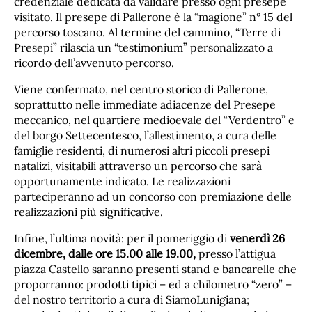
credenziale dedicata da validare presso ogni presepe
visitato. Il presepe di Pallerone è la “magione” n° 15 del
percorso toscano. Al termine del cammino, “Terre di
Presepi” rilascia un “testimonium” personalizzato a
ricordo dell’avvenuto percorso.
Viene confermato, nel centro storico di Pallerone,
soprattutto nelle immediate adiacenze del Presepe
meccanico, nel quartiere medioevale del “Verdentro” e
del borgo Settecentesco, l’allestimento, a cura delle
famiglie residenti, di numerosi altri piccoli presepi
natalizi, visitabili attraverso un percorso che sarà
opportunamente indicato. Le realizzazioni
parteciperanno ad un concorso con premiazione delle
realizzazioni più significative.
Infine, l’ultima novità: per il pomeriggio di
venerdì 26
dicembre, dalle ore 15.00 alle 19.00,
presso l’attigua
piazza Castello saranno presenti stand e bancarelle che
proporranno: prodotti tipici – ed a chilometro “zero” –
del nostro territorio a cura di SìamoLunigiana;