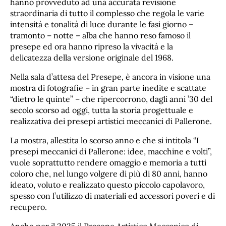
hanno provveduto ad una accurata revisione
straordinaria di tutto il complesso che regola le varie
intensità e tonalità di luce durante le fasi giorno –
tramonto – notte – alba che hanno reso famoso il
presepe ed ora hanno ripreso la vivacità e la
delicatezza della versione originale del 1968.
Nella sala d’attesa del Presepe, è ancora in visione una
mostra di fotografie – in gran parte inedite e scattate
“dietro le quinte” – che ripercorrono, dagli anni ’30 del
secolo scorso ad oggi, tutta la storia progettuale e
realizzativa dei presepi artistici meccanici di Pallerone.
La mostra, allestita lo scorso anno e che si intitola “I
presepi meccanici di Pallerone: idee, macchine e volti”,
vuole soprattutto rendere omaggio e memoria a tutti
coloro che, nel lungo volgere di più di 80 anni, hanno
ideato, voluto e realizzato questo piccolo capolavoro,
spesso con l’utilizzo di materiali ed accessori poveri e di
recupero.
Anche per il 2025 il Presepe Artistico Meccanico di